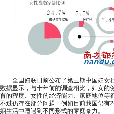
全国妇联日前公布了第三期中国妇女社
数据显示，与十年前的调查相比，妇女的
育的程度、女性的经济能力、家庭地位等
不过仍存在部分问题，例如目前我国仍有24
姻生活中遭遇到不同形式的家庭暴力。