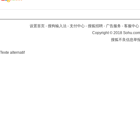
设置首页
-
搜狗输入法
-
支付中心
-
搜狐招聘
-
广告服务
-
客服中心
Copyright
©
2018 Sohu.com 
搜狐不良信息举
Texte alternatif