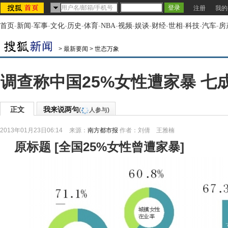
注册
我的
首页
-
新闻
-
军事
-
文化
-
历史
-
体育
-
NBA
-
视频
-
娱谈
-
财经
-
世相
-
科技
-
汽车
-
房
>
最新要闻
>
世态万象
调查称中国25%女性遭家暴 七
正文
我来说两句
(
人参与)
2013年01月23日06:14
来源：
南方都市报
作者：刘倩 王雅楠
原标题
[
全国25%女性曾遭家暴
]