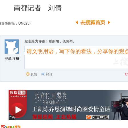
南都记者 刘倩
(责任编辑：UN625)
发表给力评论！看新闻，说两句。
登录
/
注册
表情
辩论
C
广告