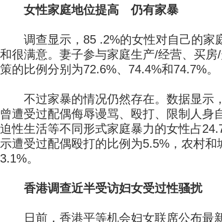
女性家庭地位提高 仍有家暴
调查显示，85 .2%的女性对自己的家
和很满意。妻子参与家庭生产/经营、买房/
策的比例分别为72.6%、74.4%和74.7%。
不过家暴的情况仍然存在。数据显示，
曾遭受过配偶侮辱谩骂、殴打、限制人身
迫性生活等不同形式家庭暴力的女性占24.
示遭受过配偶殴打的比例为5.5%，农村和城
3.1%。
香港调查近半受访妇女受过性骚扰
日前，香港平等机会妇女联席公布最新调