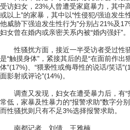
受访妇女，23%人曾遭受家庭暴力，其中高达
或以上”的家暴，其中以“性侵犯/强迫发生性
他威胁下强迫发生性行为”分别占21%及1
妇女曾在婚内或亲密关系内被“婚内强奸”。
性骚扰方面，接近一半受访者受过性骚
是“触摸身体”，紧接其后的是“在面前作出
体”(17%)、“猥亵性或侮辱性的说话/笑话”(
面影射或评论”(14%)。
调查又发现，妇女在遭受暴力后，有“报
常低，家暴及性暴力的“报警求助”数字分别只
而性骚扰则只有不足3%选择报警求助。
南都记者 刘倩 王雅楠