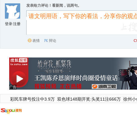
发表给力评论！看新闻，说两句。
登录
/
注册
表情
辩论
C
广告
彩民车牌号投注中3.9万
双色球148期开奖:头奖11注666万
徐州小