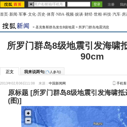
注册
我的
首页
-
新闻
-
军事
-
文化
-
历史
-
体育
-
NBA
-
视频
-
娱谈
-
财经
-
世相
-
科技
-
汽车
-
房
>
圣克鲁斯群岛发生8级地震
>
所罗门群岛地震消息
所罗门群岛8级地震引发海啸抵
90cm
正文
我来说两句
(
人参与)
2013年02月06日11:08
来源：
中国新闻网
手机客
原标题
[
所罗门群岛8级地震引发海啸抵达
(图)
]