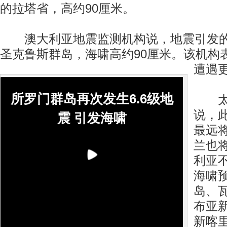
的拉塔省，高约90厘米。
澳大利亚地震监测机构说，地震引发的
圣克鲁斯群岛，海啸高约90厘米。该机构
遭遇
所罗门群岛再次发生6.6级地
太平
说，
震 引发海啸
最远
兰也
利亚
海啸
岛、
布亚
新喀