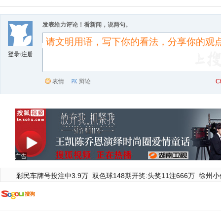
发表给力评论！看新闻，说两句。
登录
/
注册
表情
辩论
C
广告
彩民车牌号投注中3.9万
双色球148期开奖:头奖11注666万
徐州小