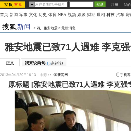
注册
我的
首页
-
新闻
-
军事
-
文化
-
历史
-
体育
-
NBA
-
视频
-
娱谈
-
财经
-
世相
-
科技
-
汽车
-
房
>
四川雅安地震
>
最新消息
雅安地震已致71人遇难 李克
正文
我来说两句
(
条评论)
2013年04月20日16:13
来源：
中国新闻网
手机客
原标题
[
雅安地震已致71人遇难 李克强