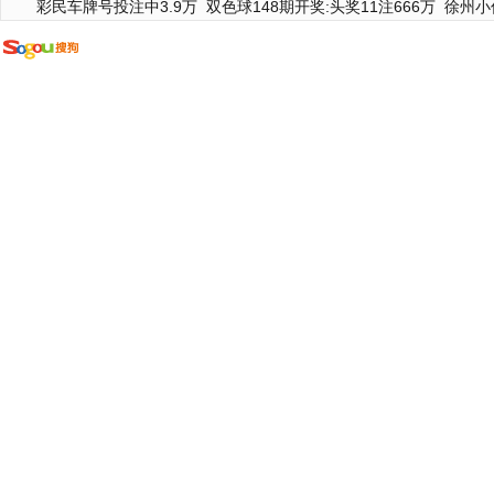
彩民车牌号投注中3.9万
双色球148期开奖:头奖11注666万
徐州小