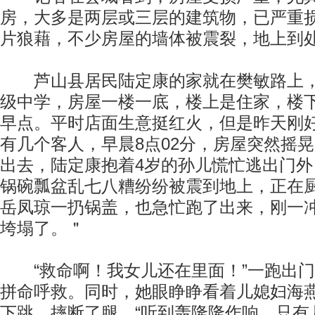
房，大多是两层或三层的建筑物，已严重
片狼藉，不少房屋的墙体被震裂，地上到
芦山县居民陆定康的家就在樊敏路上，
级中学，房屋一楼一底，楼上是住家，楼
早点。平时店面生意挺红火，但是昨天刚
有几个客人，早晨8点02分，房屋突然摇
出去，陆定康抱着4岁的孙儿慌忙逃出门
锅碗瓢盆乱七八糟纷纷被震到地上，正在
岳凤琼一扔锅盖，也急忙跑了出来，刚一
垮塌了。＂
“救命啊！我女儿还在里面！”一跑出门
拼命呼救。同时，她眼睁睁看着儿媳妇海
下跳，摔断了腿。“听到轰隆隆作响，只有