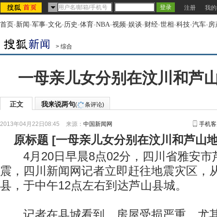
注册
我的
首页
-
新闻
-
军事
-
文化
-
历史
-
体育
-
NBA
-
视频
-
娱谈
-
财经
-
世相
-
科技
-
汽车
-
房
>
综合
一母亲儿女分别在汶川和芦
正文
我来说两句
(
条评论)
2013年04月22日08:45
来源：
中国新闻网
手机客
原标题
[
一母亲儿女分别在汶川和芦山
4月20日早晨8点02分，四川省雅安市芦
震，四川新闻网记者立即赶往地震灾区，
县，于中午12点左右到达芦山县城。
记者在县城看到，房屋受损严重，尤其