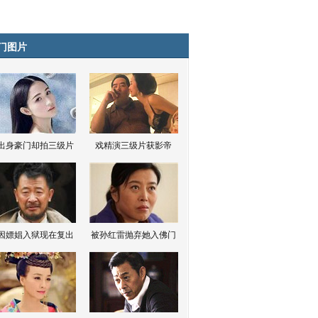
门图片
出身豪门却拍三级片
戏精演三级片获影帝
因嫖娼入狱现在复出
被孙红雷抛弃她入佛门