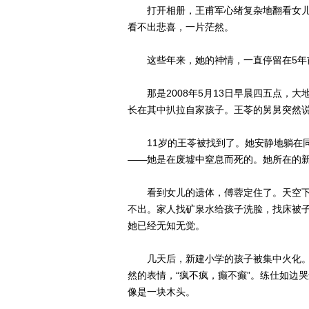
打开相册，王甫军心绪复杂地翻看女儿
看不出悲喜，一片茫然。
这些年来，她的神情，一直停留在5年
那是2008年5月13日早晨四五点，大
长在其中扒拉自家孩子。王苓的舅舅突然说:
11岁的王苓被找到了。她安静地躺在同
——她是在废墟中窒息而死的。她所在的新
看到女儿的遗体，傅蓉定住了。天空下
不出。家人找矿泉水给孩子洗脸，找床被
她已经无知无觉。
几天后，新建小学的孩子被集中火化。
然的表情，“疯不疯，癫不癫”。练仕如边
像是一块木头。