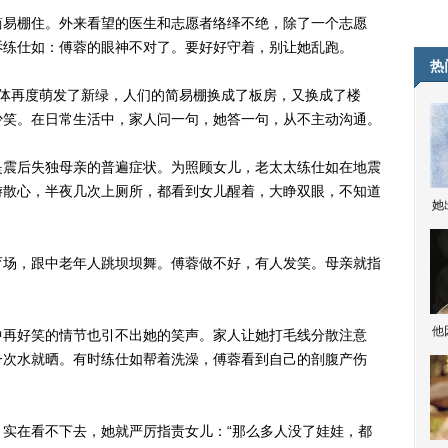
易棚住。外来看望的医生和志愿者络绎不绝，除了一个志愿
诉练仕如：傅蓉的眼神不对了。要好好守着，别让她乱跑。
热
再度萌发了新绿，人们的简易棚换成了板房，又换成了楼
少笑。在日常生活中，家人问一句，她答一句，从不主动沟通。
震后失独母亲的普遍症状。为照顾女儿，老太太练仕如在地震
游散心，半夜几次上厕所，都看到女儿醒着，大睁双眼，不知道
她
场，跟中老年人跳坝坝舞。傅蓉做不好，有人发笑。母亲就指
他
再好笑的情节也引不出她的笑声。家人让她打毛线分散注意
一次水就晒。有时练仕如帮着洗澡，傅蓉看到自己的剖腹产伤
在看不下去，她就严厉指责女儿：“那么多人没了娃娃，都