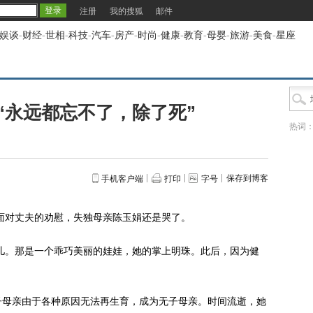
注册
我的搜狐
邮件
娱谈
-
财经
-
世相
-
科技
-
汽车
-
房产
-
时尚
-
健康
-
教育
-
母婴
-
旅游
-
美食
-
星座
“永远都忘不了，除了死”
热词
保存到博客
手机客户端
打印
字号
面对丈夫的劝慰，失独母亲陈玉娟还是哭了。
儿。那是一个乖巧美丽的娃娃，她的掌上明珠。此后，因为健
母亲由于各种原因无法再生育，成为无子母亲。时间流逝，她