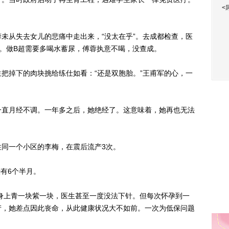
<
。
从失去女儿的悲痛中走出来，“没太在乎”。去成都检查，医
。做B超需要多喝水蓄尿，傅蓉执意不喝，没查成。
掉下的肉块挑给练仕如看：“还是双胞胎。”王甫军的心，一
直月经不调。一年多之后，她绝经了。这意味着，她再也无法
同一个小区的李梅，在震后流产3次。
有6个半月。
身上青一块紫一块，医生甚至一度没法下针。但每次怀孕到一
产，她差点因此丧命，从此健康状况大不如前。一次为低保问题