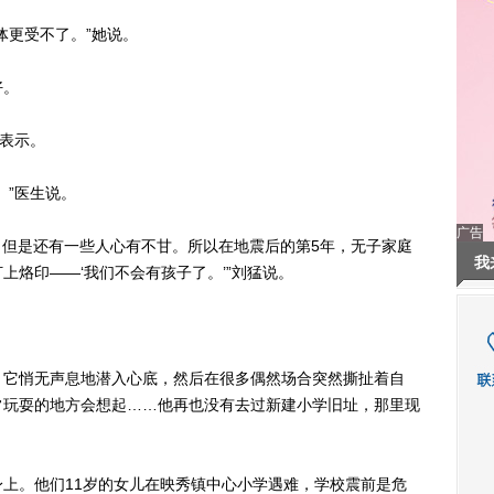
更受不了。”她说。
好。
表示。
”医生说。
广告
但是还有一些人心有不甘。所以在地震后的第5年，无子家庭
我
上烙印——‘我们不会有孩子了。’”刘猛说。
它悄无声息地潜入心底，然后在很多偶然场合突然撕扯着自
常玩耍的地方会想起……他再也没有去过新建小学旧址，那里现
。他们11岁的女儿在映秀镇中心小学遇难，学校震前是危