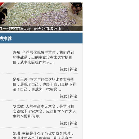
博推荐
袁岳
当浮层化现象严重时，我们遇到
的挑战是，出的主意没有太大实操价
值，从事实际操作的人…
转发
|
评论
足夜王涛
恒大与拜仁这场比赛太有价
值，展现了自己，也终于真刀真枪下看
清了自己，更成为一把标尺…
转发
|
评论
罗崇敏
人的生命本无意义，是学习和
实践赋予了它意义。应该把学习作为人
生的习惯和信仰。
转发
|
评论
陆琪
幸福是什么？当你功成名就时，
发现成功不会让你幸福，和人分享才