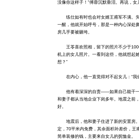
没像你这样子！”傅蓉沉默垂泪。再说，女
练仕如有时也会对女婿王甫军不满。失
一醒，他就开始呼号，那是一种内心深处撕
房几乎要被砸垮。
王苓喜欢照相，留下的照片不少于100
机上的女儿照片。一看到这些，他就想起她
想？”
在内心，他一直觉得对不起女儿：“我们
他有着深深的自责——如果自己能干一
和妻子都从当地企业下岗多年。地震之前
好。
地震后，他和妻子住进了新的安置房。王
定，70平米内免费，其余面积补差价，王
简单装修的钱，主要来自女儿的抚恤金。