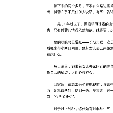
接下来的两个多月，王家在公路边搭简
者，傅蓉几乎不跟任何人说话。有医生告
一晃，5年过去了。因崩塌而裸露的山体
房，只有傅蓉的情况依然如故。她寡语，
她的双眼总是通红——长期失眠，这是
后搬来与小两口同住。她带女儿去云南旅
在想什么。
每天清晨，她带着女儿去家附近的体育
指自己的脑袋，人们心领神会。
回家后，傅蓉常呆坐在电视前，屏幕中
力，她乱戳两针，扔到一边。洗衣裳，过
口，“心头又难受”。
对于以上种种，练仕如有时非常生气。实