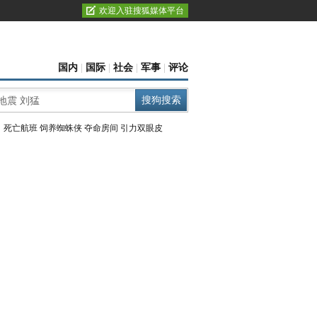
欢迎入驻搜狐媒体平台
国内
|
国际
|
社会
|
军事
|
评论
：
死亡航班
饲养蜘蛛侠
夺命房间
引力双眼皮