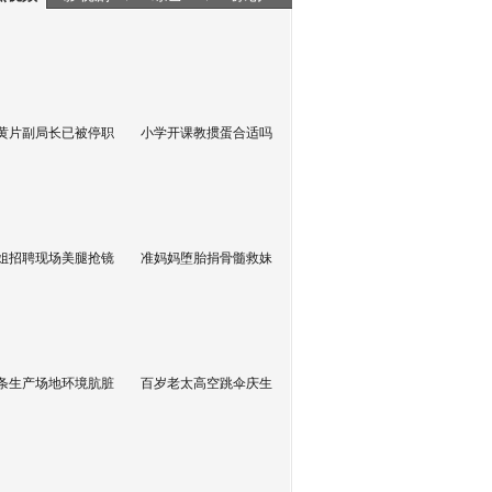
黄片副局长已被停职
小学开课教掼蛋合适吗
姐招聘现场美腿抢镜
准妈妈堕胎捐骨髓救妹
条生产场地环境肮脏
百岁老太高空跳伞庆生