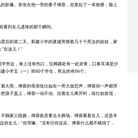
的影像。呆坐在他一旁的妻子傅蓉，也拿起了一本相册，脸上
前看到女儿遗体的那个瞬间。
地震后的第二天。新建小学的废墟旁摆着几十个死去的娃娃，家
“在这儿！”
学旁边，身上没有伤口，仅脚踝处有一处淤青，口鼻耳满是沙
建小学五（一）班60个学生，死去的有56个。
着大雨，傅蓉的母亲练仕如在一旁大放悲声，傅蓉却一声都哭
子把孩子盖上，傅蓉一动不动。拉着女儿离开时，练仕如发现，
不顾家人阻挠，傅蓉执意要去火葬场。傅蓉看着女儿，还是木
哭边劝女儿：“你哭嘛。”没有任何反应。傅蓉什么都不晓得了，