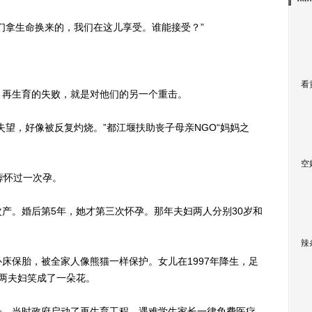
拿生命换来的，我们在这儿享受。谁能接受？”
看
再生育的失败，就是对他们的另一个重击。
，好像被反复灼烧。”都江堰扶助丧子母亲NGO“妈妈之
空
蓉怀过一次孕。
。婚后第5年，她才第三次怀孕。那年夫妇两人分别30岁和
辣
保胎，被全家人像熊猫一样保护。女儿在1997年降生，足
两夫妇笑成了一朵花。
。当时政府启动了再生育工程，遇难学生家长一律免费医疗。