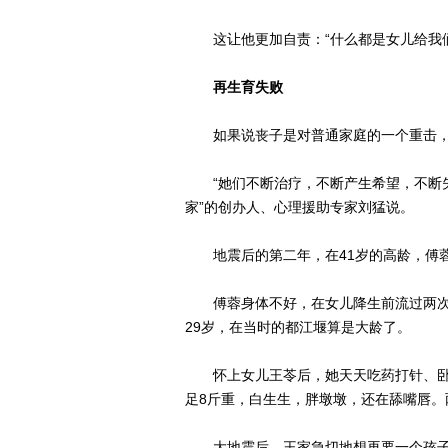
这让他更加自责：“什么都是女儿给我们
再生育失败
如果说丧子是对普通家庭的一个重击，
“她们不断治疗，不断产生希望，不断失望
家”的创办人、心理援助专家刘猛说。
地震后的第二年，在41岁的高龄，傅
傅蓉身体不好，在女儿降生前流过两次产
29岁，在当时的都江堰算是大龄了。
怀上女儿王苓后，她天天吃药打针、卧床
足8斤重，白生生，胖墩墩，还在舔嘴唇。
大地震后，王家急切地想再要一个孩子