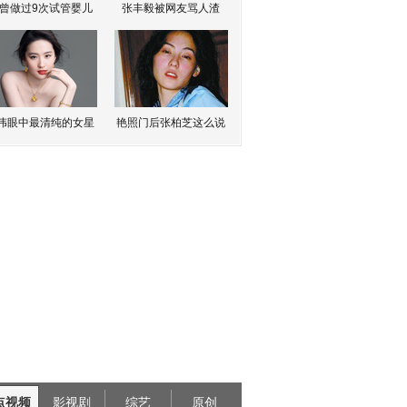
曾做过9次试管婴儿
张丰毅被网友骂人渣
伟眼中最清纯的女星
艳照门后张柏芝这么说
点视频
影视剧
综艺
原创