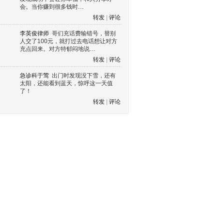
会。当你赚到很多钱时…
转发
|
评论
李英俊律师
哥们充话费输错号，替别
人交了100元，就打过去电话想让对方
充点回来。对方特郁闷地说…
转发
|
评论
急诊科于莺
出门时发现没下雪，还有
太阳，还能看到蓝天，惊呼这一天值
了！
转发
|
评论