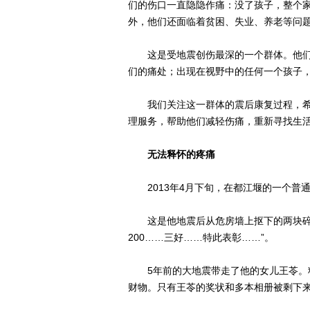
们的伤口一直隐隐作痛：没了孩子，整个
外，他们还面临着贫困、失业、养老等问
这是受地震创伤最深的一个群体。他们
们的痛处；出现在视野中的任何一个孩子
我们关注这一群体的震后康复过程，希
理服务，帮助他们减轻伤痛，重新寻找生
无法释怀的疼痛
2013年4月下旬，在都江堰的一个普通
这是他地震后从危房墙上抠下的两块碎片，
200……三好……特此表彰……”。
5年前的大地震带走了他的女儿王苓。料
财物。只有王苓的奖状和多本相册被剩下