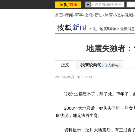
首页
-
新闻
-
军事
-
文化
-
历史
-
体育
-
NBA
-
视频
-
>
汶川地震5周年
>
最新消息
地震失独者：
正文
我来说两句
(
人参与)
2013年05月10日09:08
“我永远都忘不了，除了死。”5年了，
2008年大地震后，她失去了唯一的女
康状况，她无法再生育。
资料显示，汶川大地震后，有三成丧子