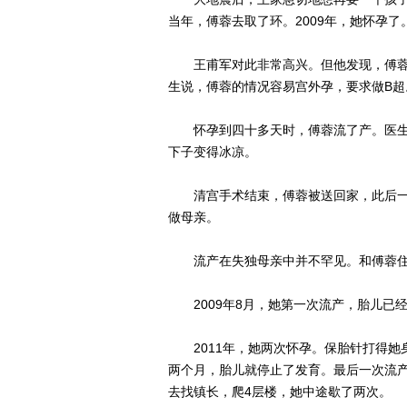
当年，傅蓉去取了环。2009年，她怀孕了
王甫军对此非常高兴。但他发现，傅蓉未
生说，傅蓉的情况容易宫外孕，要求做B超
怀孕到四十多天时，傅蓉流了产。医生把
下子变得冰凉。
清宫手术结束，傅蓉被送回家，此后一
做母亲。
流产在失独母亲中并不罕见。和傅蓉住
2009年8月，她第一次流产，胎儿已经
2011年，她两次怀孕。保胎针打得她
两个月，胎儿就停止了发育。最后一次流
去找镇长，爬4层楼，她中途歇了两次。