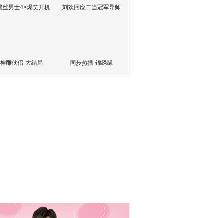
屌丝男士4>爆笑开机
刘欢回应二当冠军导师
神雕侠侣-大结局
同步热播-锦绣缘