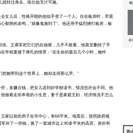
儿就转过身去。练仕如无计可施。
她
去女儿后，性格开朗的他似乎变了一个人。住在板房时，早晨
心裂肺的哀鸣，“就像鬼激到了”。他还用手猛烈捶打板房，板
卓
0张。王甫军把它们扔在抽屉，几乎不敢看。他甚至删掉了手
在学校废墟下挣扎的情景：“在生命的最后几个小时，她咋
把她带到这个世界上，她却走得那么早。”
些，多赚点钱，把女儿送到好学校读书，情况也许会不同。他
，他做着走街串巷的小生意，妻子是家庭主妇，经济情况不怎么
家以前的房子在市中心，有68平米。地震后，按照政府规
甫军补了一些钱，换了一套城市边上90多平米的高层。差价和
热