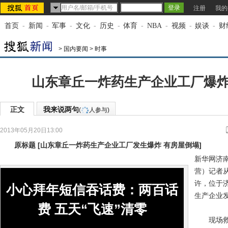
注册
我的
首页
-
新闻
-
军事
-
文化
-
历史
-
体育
-
NBA
-
视频
-
娱谈
-
财
>
国内要闻
>
时事
山东章丘一炸药生产企业工厂爆炸
正文
我来说两句
(
人参与)
2013年05月20日13:00
来源：
新华网
原标题
[
山东章丘一炸药生产企业工厂发生爆炸 有房屋倒塌
]
新华网济南
营）记者从
许，位于
小心拜年短信吞话费：两百话
生产企业
费 五天“飞速”清零
现场救