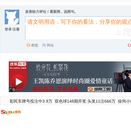
发表给力评论！看新闻，说两句。
登录
/
注册
表情
辩论
C
广告
彩民车牌号投注中3.9万
双色球148期开奖:头奖11注666万
徐州小