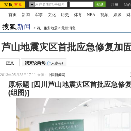
注册
我的
首页
-
新闻
-
军事
-
文化
-
历史
-
体育
-
NBA
-
视频
-
娱谈
-
财
>
四川雅安地震
>
最新消息
芦山地震灾区首批应急修复加
正文
我来说两句
(
人参与)
2013年05月28日17:11
来源：
中国新闻网
原标题
[
四川芦山地震灾区首批应急修
(组图)
]