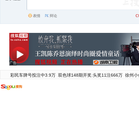
表情
辩论
C
广告
彩民车牌号投注中3.9万
双色球148期开奖:头奖11注666万
徐州小