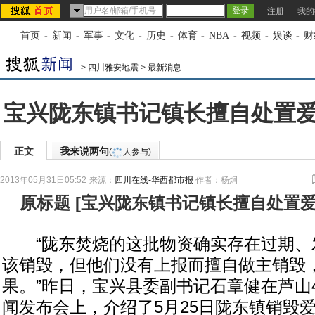
注册
我的
首页
-
新闻
-
军事
-
文化
-
历史
-
体育
-
NBA
-
视频
-
娱谈
-
财
>
四川雅安地震
>
最新消息
宝兴陇东镇书记镇长擅自处置
正文
我来说两句
(
人参与)
2013年05月31日05:52
来源：
四川在线-华西都市报
作者：杨炯
原标题
[
宝兴陇东镇书记镇长擅自处置
“陇东焚烧的这批物资确实存在过期、
该销毁，但他们没有上报而擅自做主销毁
果。”昨日，宝兴县委副书记石章健在芦山4·
闻发布会上，介绍了5月25日陇东镇销毁