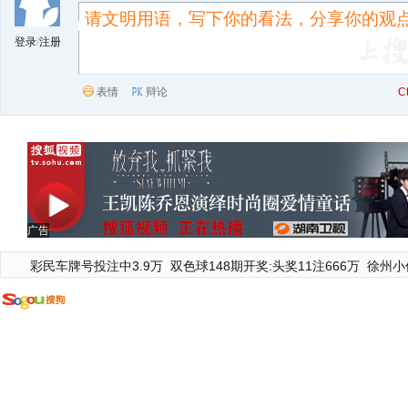
登录
/
注册
表情
辩论
C
广告
彩民车牌号投注中3.9万
双色球148期开奖:头奖11注666万
徐州小