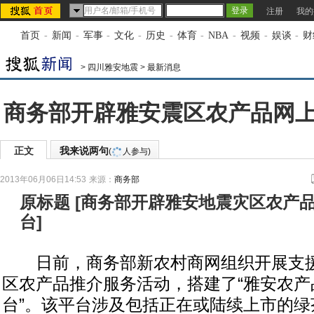
注册
我的
首页
-
新闻
-
军事
-
文化
-
历史
-
体育
-
NBA
-
视频
-
娱谈
-
财
>
四川雅安地震
>
最新消息
商务部开辟雅安震区农产品网
正文
我来说两句
(
人参与)
2013年06月06日14:53
来源：
商务部
原标题
[
商务部开辟雅安地震灾区农产
台
]
日前，商务部新农村商网组织开展支援
区农产品推介服务活动，搭建了“雅安农产
台”。该平台涉及包括正在或陆续上市的绿