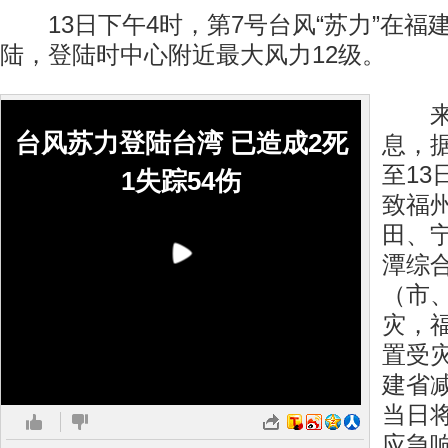
13日下午4时，第7号台风“苏力”在福
陆，登陆时中心附近最大风力12级。
来自
台风苏力登陆台湾 已造成2死
息，
至13
1失踪54伤
致福
田、
潭综合
（市、
灾，
置受
建省
当日
应急