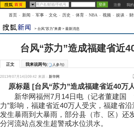
注册
我的
首页
-
新闻
-
军事
-
文化
-
历史
-
体育
-
NBA
-
视频
-
娱谈
-
财
>
台风“苏力”来袭
>
最新消息
台风“苏力”造成福建省近4
正文
我来说两句
(
人参与)
2013年07月14日09:42
来源：
新华网
原标题
[
台风“苏力”造成福建省近40万
新华网福州7月14日电（记者董建国 
力”影响，福建省近40万人受灾，福建省
发生暴雨到大暴雨，部分县（市、区）还
分河流站点发生超警戒水位洪水。