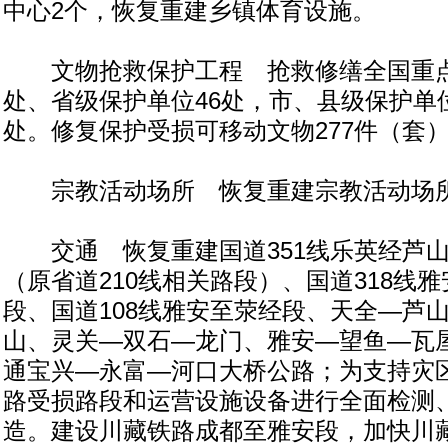
中心2个，恢复重建乡镇体育设施。
文物抢救保护工程 抢救修缮全国重点
处、省级保护单位46处，市、县级保护单
处。修复保护受损可移动文物277件（套
宗教活动场所 恢复重建宗教活动场所
交通 恢复重建国道351线乐英经芦山
（原省道210线相关路段）、国道318线
段、国道108线雅安至荥经段、天全—芦
山、灵关—双石—龙门、雅安—望鱼—瓦
通宝兴—永富—河口大桥公路；为支持灾
路受损路段和运营设施设备进行全面检测
造。建设川藏铁路成都至雅安段，加快川