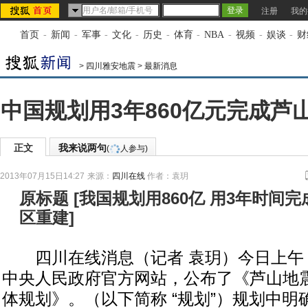
注册
我的
首页
-
新闻
-
军事
-
文化
-
历史
-
体育
-
NBA
-
视频
-
娱谈
-
财
>
四川雅安地震
>
最新消息
中国规划用3年860亿元完成芦
正文
我来说两句
(
人参与)
2013年07月15日14:27
来源：
四川在线
作者：袁玥
原标题
[
我国规划用860亿 用3年时间
区重建
]
四川在线消息（记者 袁玥）今日上午
中央人民政府官方网站，公布了《芦山地
体规划》。（以下简称 “规划”）规划中