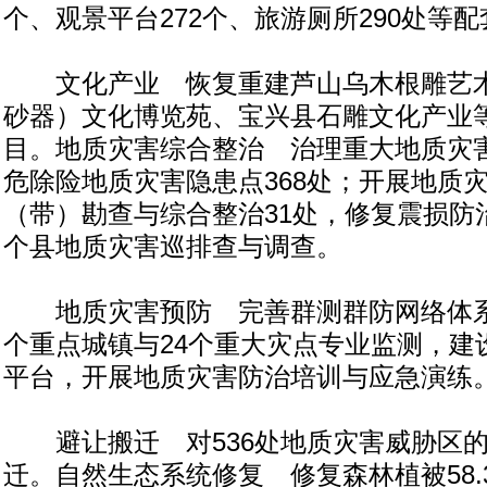
个、观景平台272个、旅游厕所290处等
文化产业 恢复重建芦山乌木根雕艺术
砂器）文化博览苑、宝兴县石雕文化产业等
目。地质灾害综合整治 治理重大地质灾害
危除险地质灾害隐患点368处；开展地质
（带）勘查与综合整治31处，修复震损防治
个县地质灾害巡排查与调查。
地质灾害预防 完善群测群防网络体系19
个重点城镇与24个重大灾点专业监测，建
平台，开展地质灾害防治培训与应急演练
避让搬迁 对536处地质灾害威胁区的3
迁。自然生态系统修复 修复森林植被58.