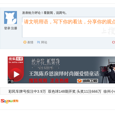
发表给力评论！看新闻，说两句。
登录
/
注册
表情
辩论
C
广告
彩民车牌号投注中3.9万
双色球148期开奖:头奖11注666万
徐州小