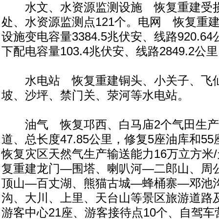
水文、水资源监测设施 恢复重建受损
处、水资源监测点121个。电网 恢复重建
设施变电容量3384.5兆伏安、线路920.6
下配电容量103.4兆伏安、线路2849.2
水电站 恢复重建铜头、小关子、飞仙
坡、沙坪、禁门关、荥河等水电站。
油气 恢复邛西、白马庙2个气田生产
道、总长度47.85公里，修复5座油库和5
恢复灾区天然气生产输送能力16万立方米
复重建龙门—围塔、喇叭河—二郎山、周
顶山—百丈湖、熊猫古城—蜂桶寨—邓池
沟、大川、上里、天台山等景区旅游道路及
游客中心21座、游客接待点10个、自驾车