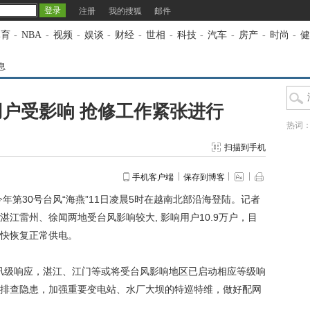
注册
我的搜狐
邮件
体育
-
NBA
-
视频
-
娱谈
-
财经
-
世相
-
科技
-
汽车
-
房产
-
时尚
-
健
息
用户受影响 抢修工作紧张进行
热词
扫描到手机
手机客户端
保存到博客
第30号台风“海燕”11日凌晨5时在越南北部沿海登陆。记者
湛江雷州、徐闻两地受台风影响较大, 影响用户10.9万户，目
快恢复正常供电。
汛级响应，湛江、江门等或将受台风影响地区已启动相应等级响
排查隐患，加强重要变电站、水厂大坝的特巡特维，做好配网