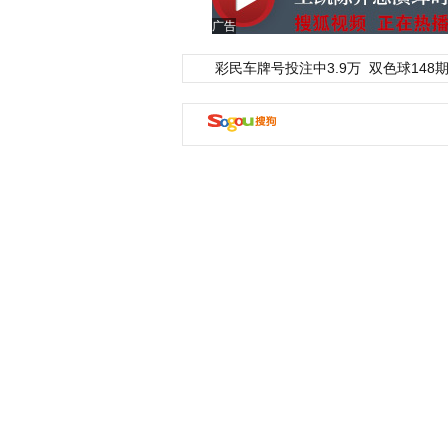
广告
彩民车牌号投注中3.9万
双色球148期