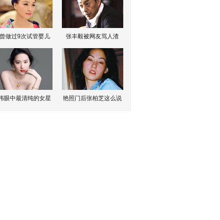
曾做过9次试管婴儿
张丰毅被网友骂人渣
伟眼中最清纯的女星
艳照门后张柏芝这么说