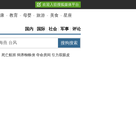
欢迎入驻搜狐媒体平台
康
-
教育
-
母婴
-
旅游
-
美食
-
星座
国内
|
国际
|
社会
|
军事
|
评论
：
死亡航班
饲养蜘蛛侠
夺命房间
引力双眼皮