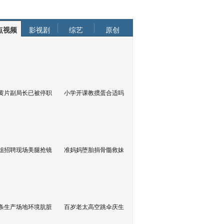
点视频
影视剧
综艺
原创
黄片副局长已被停职
小学开课教掼蛋合适吗
姐招聘现场美腿抢镜
准妈妈堕胎捐骨髓救妹
条生产场地环境肮脏
百岁老太高空跳伞庆生