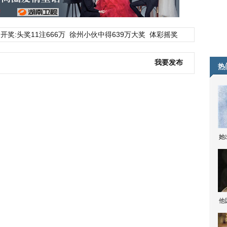
开奖:头奖11注666万
徐州小伙中得639万大奖
体彩摇奖
我要发布
热
她
他