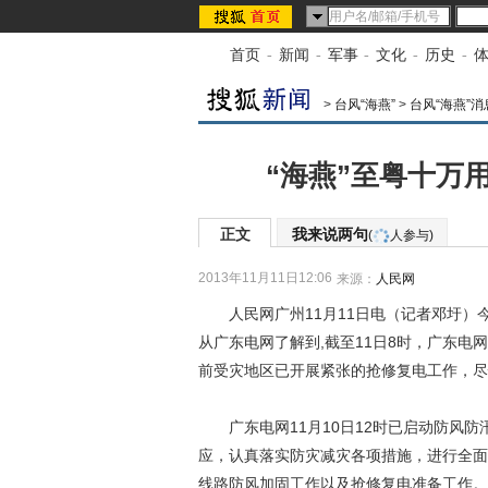
首页
-
新闻
-
军事
-
文化
-
历史
-
>
台风“海燕”
>
台风“海燕”消
“海燕”至粤十万
正文
我来说两句
(
人参与)
2013年11月11日12:06
来源：
人民网
人民网广州11月11日电（记者邓圩）今年
从广东电网了解到,截至11日8时，广东电网
前受灾地区已开展紧张的抢修复电工作，尽
广东电网11月10日12时已启动防风防
应，认真落实防灾减灾各项措施，进行全面
线路防风加固工作以及抢修复电准备工作。