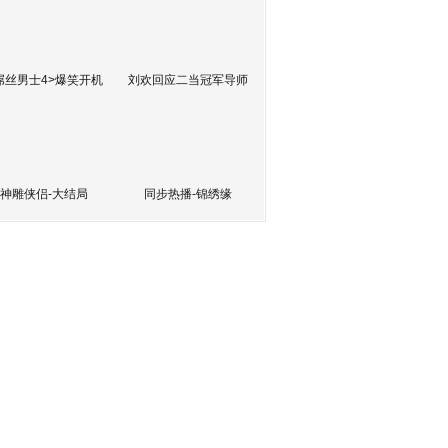
屌丝男士4>爆笑开机
刘欢回应二当冠军导师
神雕侠侣-大结局
同步热播-锦绣缘