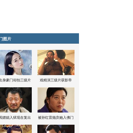
门图片
出身豪门却拍三级片
戏精演三级片获影帝
因嫖娼入狱现在复出
被孙红雷抛弃她入佛门