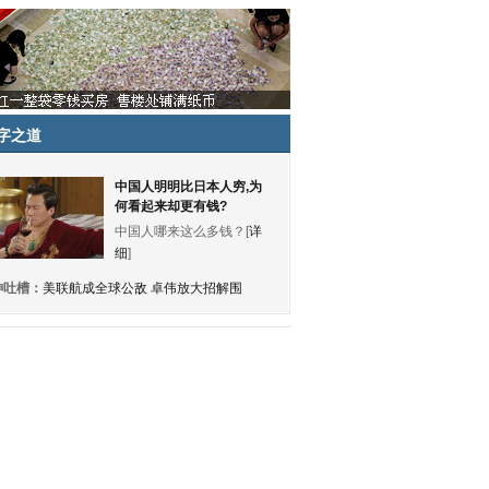
字之道
中国人明明比日本人穷,为
何看起来却更有钱?
中国人哪来这么多钱？[
详
细
]
神吐槽：
美联航成全球公敌 卓伟放大招解围