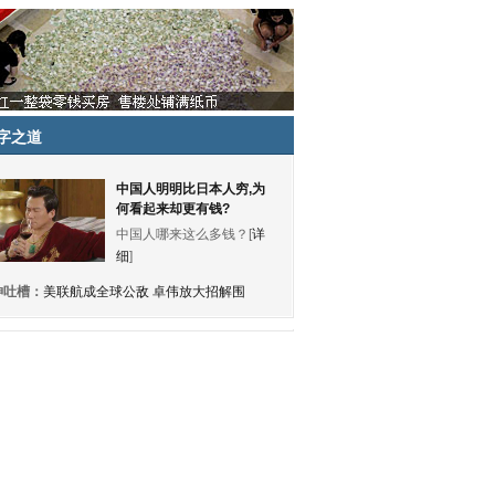
字之道
中国人明明比日本人穷,为
何看起来却更有钱?
中国人哪来这么多钱？[
详
细
]
神吐槽：
美联航成全球公敌 卓伟放大招解围