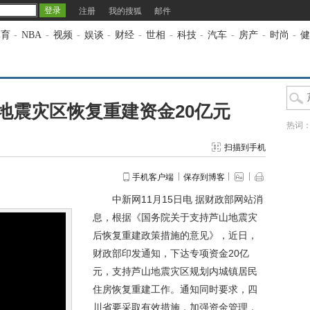
注册
我的搜狐
邮件
体育
-
NBA
-
视频
-
娱谈
-
财经
-
世相
-
科技
-
汽车
-
房产
-
时尚
-
健
地震灾区恢复重建资金20亿元
热词
扫描到手机
手机客户端
保存到博客
中新网11月15日电 据财政部网站消
息，根据《国务院关于支持芦山地震灾
后恢复重建政策措施的意见》，近日，
财政部印发通知，下达专项资金20亿
元，支持芦山地震灾区规划内城镇居民
住房恢复重建工作。通知同时要求，四
川省要采取有效措施，加强资金管理，