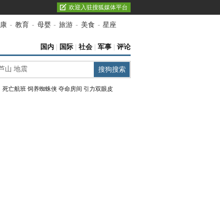
欢迎入驻搜狐媒体平台
康
-
教育
-
母婴
-
旅游
-
美食
-
星座
国内
|
国际
|
社会
|
军事
|
评论
：
死亡航班
饲养蜘蛛侠
夺命房间
引力双眼皮