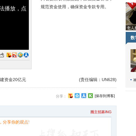
规范资金使用，确保资金专款专用。
无法播放，点
数
建资金20亿元
(责任编辑：UN628)
[保存到博客]
分享：
圈主招募ING