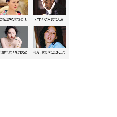
曾做过9次试管婴儿
张丰毅被网友骂人渣
伟眼中最清纯的女星
艳照门后张柏芝这么说