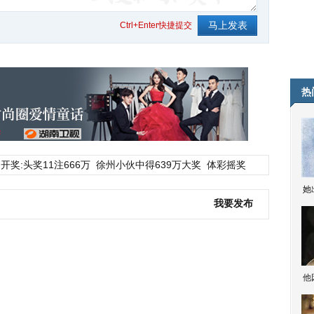
Ctrl+Enter快捷提交
热
开奖:头奖11注666万
徐州小伙中得639万大奖
体彩摇奖
她
我要发布
他