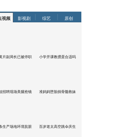
点视频
影视剧
综艺
原创
黄片副局长已被停职
小学开课教掼蛋合适吗
姐招聘现场美腿抢镜
准妈妈堕胎捐骨髓救妹
条生产场地环境肮脏
百岁老太高空跳伞庆生