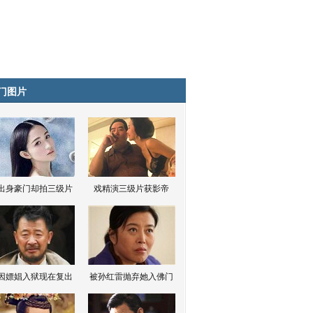
门图片
出身豪门却拍三级片
戏精演三级片获影帝
因嫖娼入狱现在复出
被孙红雷抛弃她入佛门