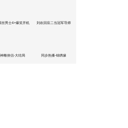
屌丝男士4>爆笑开机
刘欢回应二当冠军导师
神雕侠侣-大结局
同步热播-锦绣缘