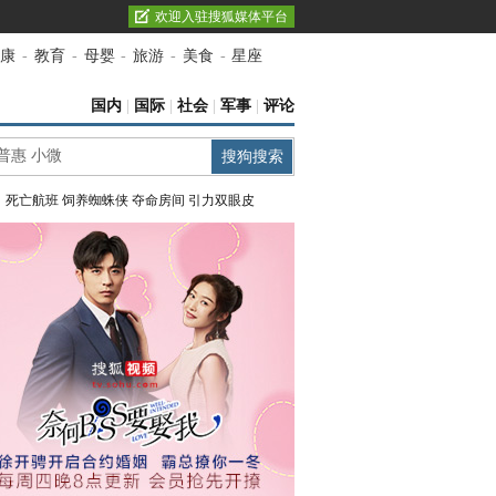
欢迎入驻搜狐媒体平台
康
-
教育
-
母婴
-
旅游
-
美食
-
星座
国内
|
国际
|
社会
|
军事
|
评论
：
死亡航班
饲养蜘蛛侠
夺命房间
引力双眼皮