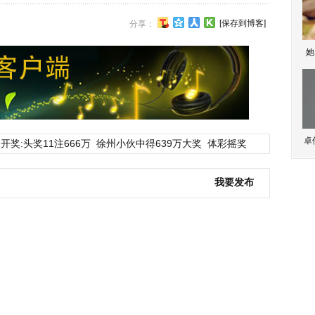
[保存到博客]
分享：
她
卓
开奖:头奖11注666万
徐州小伙中得639万大奖
体彩摇奖
我要发布