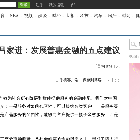
注册
我的搜狐
邮件
体育
-
NBA
-
视频
-
娱谈
-
财经
-
世相
-
科技
-
汽车
-
房产
-
时尚
-
健
吕家进：发展普惠金融的五点建议
热词
扫描到手机
手机客户端
保存到博客
有效为社会所有阶层和群体提供服务的金融体系。我们对中国
义：一是服务对象的包容性，可以接纳各类客户；二是服务渠
是产品服务的全面性，能够向客户提供一揽子金融服务；四是
充分市场调研，从社会亟需的金融服务入手，形成了四大特