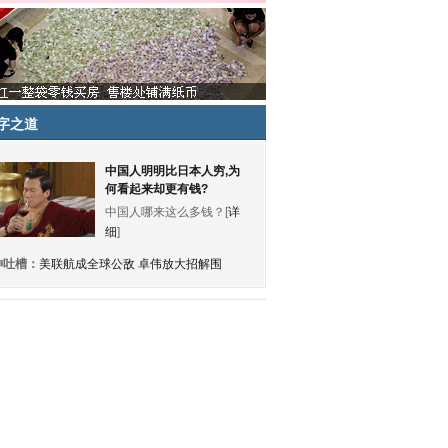
字之道
中国人明明比日本人穷,为
何看起来却更有钱?
中国人哪来这么多钱？[
详
细
]
神吐槽：
美联航成全球公敌 卓伟放大招解围