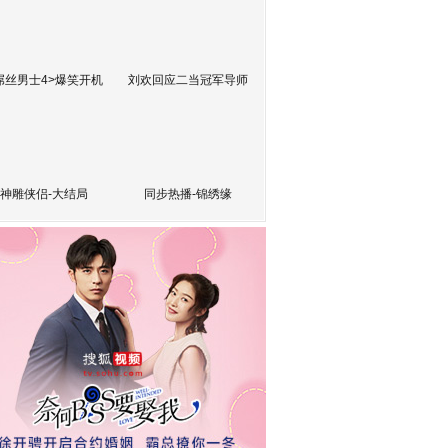
屌丝男士4>爆笑开机
刘欢回应二当冠军导师
神雕侠侣-大结局
同步热播-锦绣缘