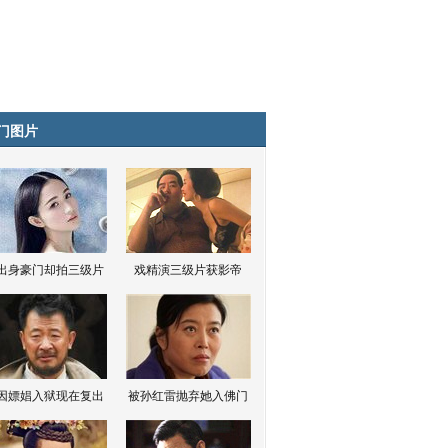
门图片
出身豪门却拍三级片
戏精演三级片获影帝
因嫖娼入狱现在复出
被孙红雷抛弃她入佛门