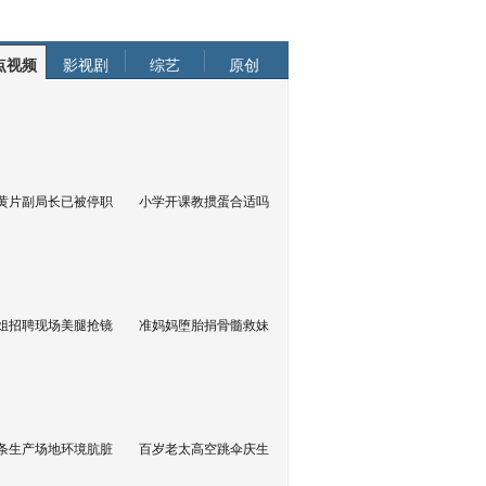
点视频
影视剧
综艺
原创
黄片副局长已被停职
小学开课教掼蛋合适吗
姐招聘现场美腿抢镜
准妈妈堕胎捐骨髓救妹
条生产场地环境肮脏
百岁老太高空跳伞庆生