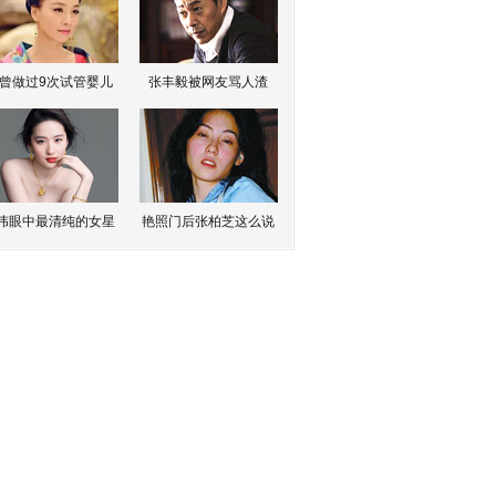
曾做过9次试管婴儿
张丰毅被网友骂人渣
伟眼中最清纯的女星
艳照门后张柏芝这么说