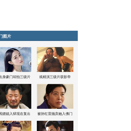
门图片
出身豪门却拍三级片
戏精演三级片获影帝
因嫖娼入狱现在复出
被孙红雷抛弃她入佛门