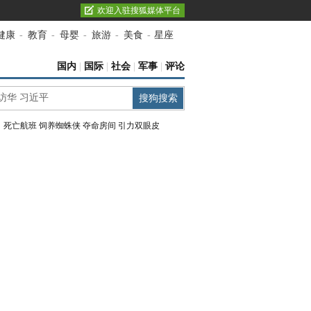
欢迎入驻搜狐媒体平台
健康
-
教育
-
母婴
-
旅游
-
美食
-
星座
国内
|
国际
|
社会
|
军事
|
评论
：
死亡航班
饲养蜘蛛侠
夺命房间
引力双眼皮