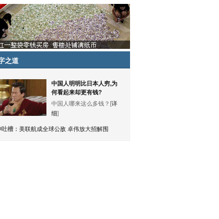
字之道
中国人明明比日本人穷,为
何看起来却更有钱?
中国人哪来这么多钱？[
详
细
]
神吐槽：
美联航成全球公敌 卓伟放大招解围