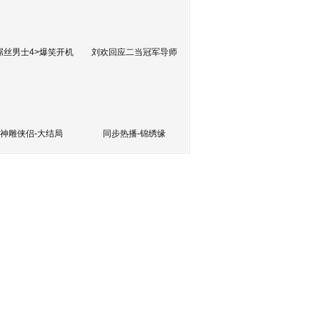
屌丝男士4>爆笑开机
刘欢回应二当冠军导师
神雕侠侣-大结局
同步热播-锦绣缘