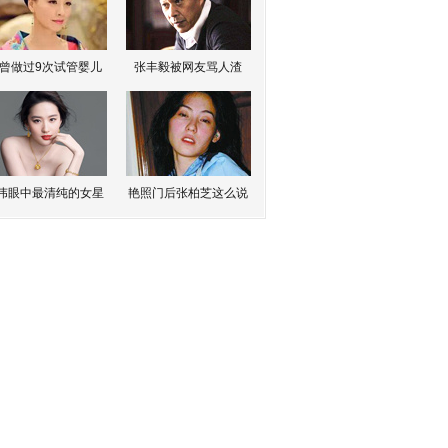
曾做过9次试管婴儿
张丰毅被网友骂人渣
伟眼中最清纯的女星
艳照门后张柏芝这么说