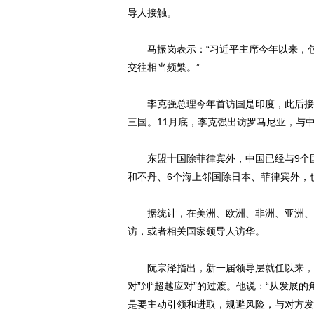
导人接触。
马振岗表示：“习近平主席今年以来，包
交往相当频繁。”
李克强总理今年首访国是印度，此后接连
三国。11月底，李克强出访罗马尼亚，与中
东盟十国除菲律宾外，中国已经与9个国
和不丹、6个海上邻国除日本、菲律宾外，
据统计，在美洲、欧洲、非洲、亚洲、大
访，或者相关国家领导人访华。
阮宗泽指出，新一届领导层就任以来，中
对”到“超越应对”的过渡。他说：“从发展
是要主动引领和进取，规避风险，与对方发