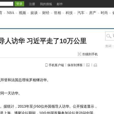
注册
我的搜狐
邮件
育
-
NBA
-
视频
-
娱谈
-
财经
-
世相
-
科技
-
汽车
-
房产
-
时尚
-
领导人访华 习近平走了10万公里
热词
扫描到手机
手机客户端
保存到博客
拜登和法国总理埃罗相继访华。
同一天访华。
统计，2013年至少50位外国领导人访华。公开报道显示，
是上海。博鳌论坛期间，10位外国首脑参加论坛并访问中国。