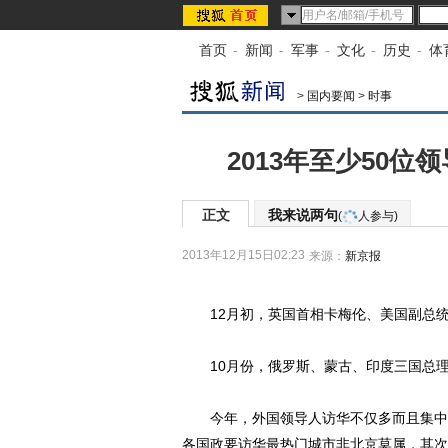
首页
-
新闻
-
军事
-
文化
-
历史
-
体
>
国内要闻
>
时事
2013年至少50位
正文
我来说两句
(
人参与)
2013年12月15日02:23
来源：
新京报
12月初，英国首相卡梅伦、美国副总统
10月份，俄罗斯、蒙古、印度三国总理
今年，外国领导人访华不仅多而且集中。据
各国政要访华最热门城市非北京莫属，其次