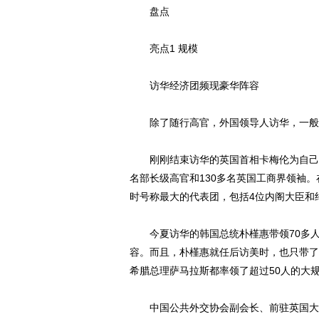
盘点
亮点1 规模
访华经济团频现豪华阵容
除了随行高官，外国领导人访华，一般
刚刚结束访华的英国首相卡梅伦为自己赢得
名部长级高官和130多名英国工商界领袖。
时号称最大的代表团，包括4位内阁大臣和
今夏访华的韩国总统朴槿惠带领70多人
容。而且，朴槿惠就任后访美时，也只带了
希腊总理萨马拉斯都率领了超过50人的大
中国公共外交协会副会长、前驻英国大使