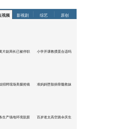
点视频
影视剧
综艺
原创
黄片副局长已被停职
小学开课教掼蛋合适吗
姐招聘现场美腿抢镜
准妈妈堕胎捐骨髓救妹
条生产场地环境肮脏
百岁老太高空跳伞庆生