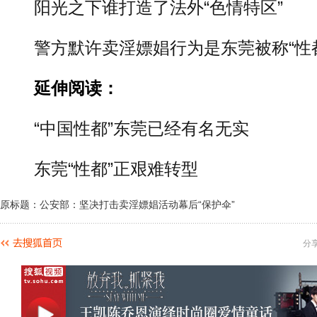
阳光之下谁打造了法外“色情特区”
警方默许卖淫嫖娼行为是东莞被称“性
延伸阅读：
“中国性都”东莞已经有名无实
东莞“性都”正艰难转型
原标题：公安部：坚决打击卖淫嫖娼活动幕后“保护伞”
分