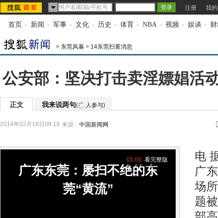
注册
我的
首页
-
新闻
-
军事
-
文化
-
历史
-
体育
-
NBA
-
视频
-
娱谈
-
财
>
东莞风暴
>
14东莞扫黄消息
公安部：坚决打击卖淫嫖娼活动
正文
我来说两句
(
人参与)
2014年02月16日08:18
来源：
中国新闻网
中
电 
05:00
看完整版
广东东莞：屡扫不绝的东
广东
场所
莞“黄流”
题被
部高