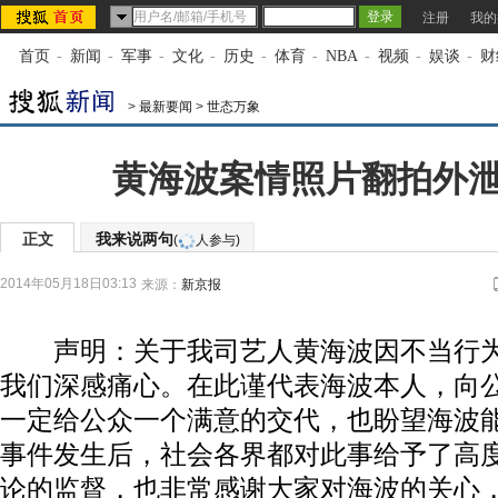
注册
我的
首页
-
新闻
-
军事
-
文化
-
历史
-
体育
-
NBA
-
视频
-
娱谈
-
财
>
最新要闻
>
世态万象
黄海波案情照片翻拍外
正文
我来说两句
(
人参与)
2014年05月18日03:13
来源：
新京报
声明：关于我司艺人黄海波因不当行为
我们深感痛心。在此谨代表海波本人，向
一定给公众一个满意的交代，也盼望海波
事件发生后，社会各界都对此事给予了高
论的监督，也非常感谢大家对海波的关心