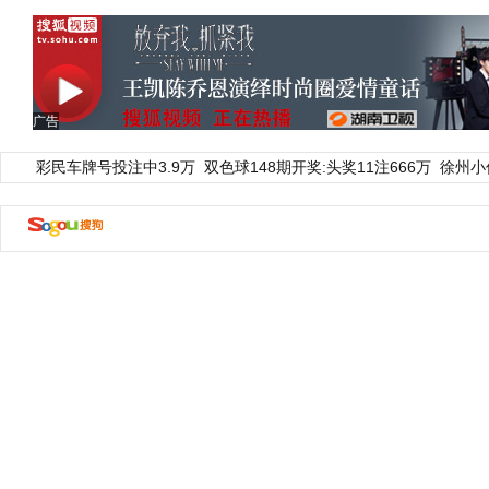
广告
彩民车牌号投注中3.9万
双色球148期开奖:头奖11注666万
徐州小