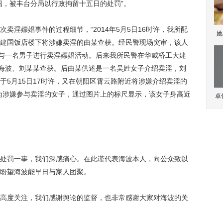
娼，被丰台分局以行政拘留十五日的处罚”。
淫嫖娼事件的过程细节，“2014年5月5日16时许，我所配
她
建国饭店楼下将涉嫌卖淫的由某查获。经民警现场突审，该人
内与一名男子进行卖淫嫖娼活动。后来我所民警在华威桥工大建
黄海波、刘某某查获。后由某供述是一名吴姓女子介绍卖淫，刘
于5月15日17时许，又在朝阳区霄云路附近将涉嫌介绍卖淫的
为涉嫌参与卖淫的女子，通过图片上的标尺显示，该女子身高近
卓
罚一事，我们深感痛心。在此谨代表海波本人，向公众致以
盼望海波能早日与家人团聚。
度关注，我们感谢舆论的监督，也非常感谢大家对海波的关