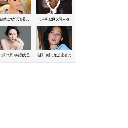
曾做过9次试管婴儿
张丰毅被网友骂人渣
伟眼中最清纯的女星
艳照门后张柏芝这么说