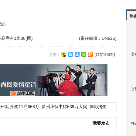
热
道)
竟有1米85(图)
(责任编辑：UN625)
看
[保存到博客]
分享：
空
开奖:头奖11注666万
徐州小伙中得639万大奖
体彩摇奖
我要发布
辣