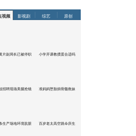
点视频
影视剧
综艺
原创
黄片副局长已被停职
小学开课教掼蛋合适吗
姐招聘现场美腿抢镜
准妈妈堕胎捐骨髓救妹
条生产场地环境肮脏
百岁老太高空跳伞庆生