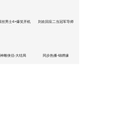
屌丝男士4>爆笑开机
刘欢回应二当冠军导师
神雕侠侣-大结局
同步热播-锦绣缘