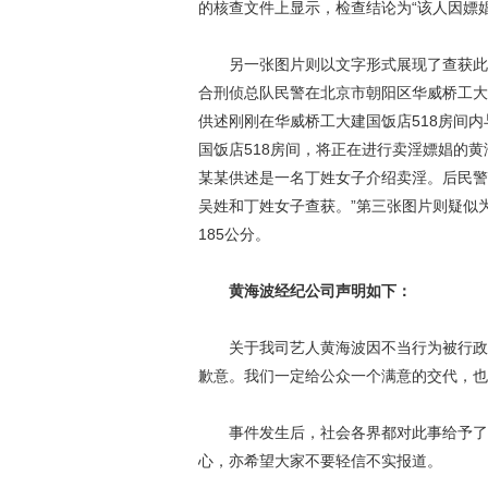
的核查文件上显示，检查结论为“该人因嫖
另一张图片则以文字形式展现了查获此次卖
合刑侦总队民警在北京市朝阳区华威桥工大
供述刚刚在华威桥工大建国饭店518房间
国饭店518房间，将正在进行卖淫嫖娼的
某某供述是一名丁姓女子介绍卖淫。后民警
吴姓和丁姓女子查获。”第三张图片则疑似
185公分。
黄海波经纪公司声明如下：
关于我司艺人黄海波因不当行为被行政处
歉意。我们一定给公众一个满意的交代，也
事件发生后，社会各界都对此事给予了高
心，亦希望大家不要轻信不实报道。