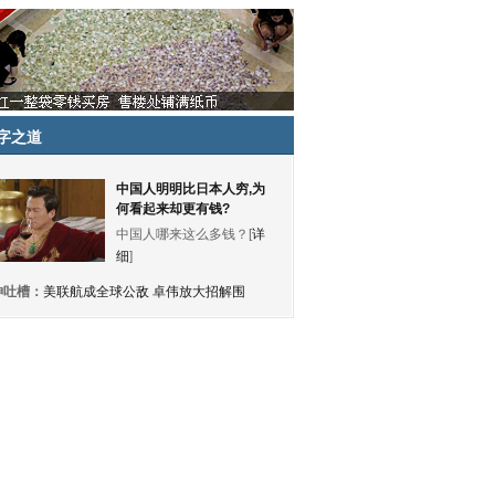
字之道
中国人明明比日本人穷,为
何看起来却更有钱?
中国人哪来这么多钱？[
详
细
]
神吐槽：
美联航成全球公敌 卓伟放大招解围