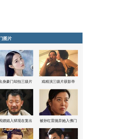
门图片
出身豪门却拍三级片
戏精演三级片获影帝
因嫖娼入狱现在复出
被孙红雷抛弃她入佛门