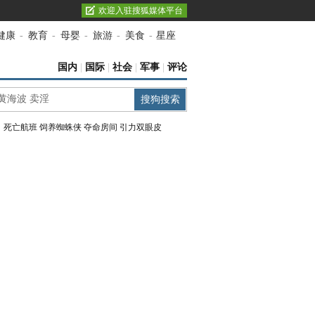
欢迎入驻搜狐媒体平台
健康
-
教育
-
母婴
-
旅游
-
美食
-
星座
国内
|
国际
|
社会
|
军事
|
评论
：
死亡航班
饲养蜘蛛侠
夺命房间
引力双眼皮