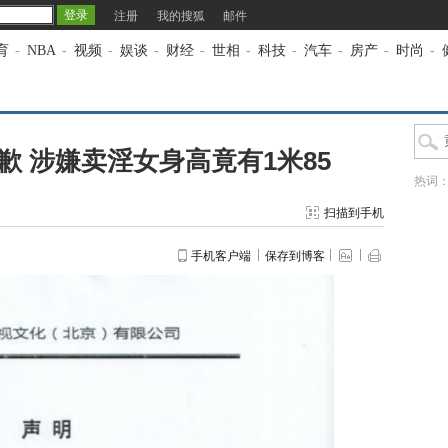
注册
我的搜狐
邮件
育
-
NBA
-
视频
-
娱谈
-
财经
-
世相
-
科技
-
汽车
-
房产
-
时尚
-
 涉嫌卖淫女身高竟有1米85
热词
扫描到手机
手机客户端
保存到博客