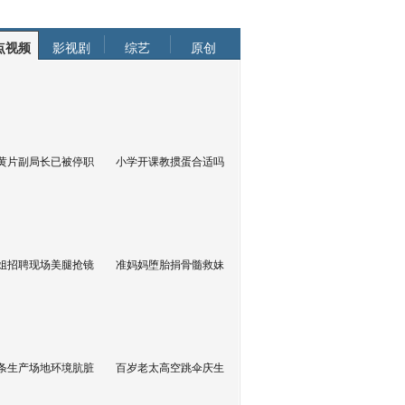
点视频
影视剧
综艺
原创
黄片副局长已被停职
小学开课教掼蛋合适吗
姐招聘现场美腿抢镜
准妈妈堕胎捐骨髓救妹
条生产场地环境肮脏
百岁老太高空跳伞庆生