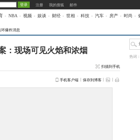
注册
我的搜狐
邮件
育
-
NBA
-
视频
-
娱谈
-
财经
-
世相
-
科技
-
汽车
-
房产
-
时尚
-
连环爆炸消息
案：现场可见火焰和浓烟
热词
扫描到手机
手机客户端
保存到博客