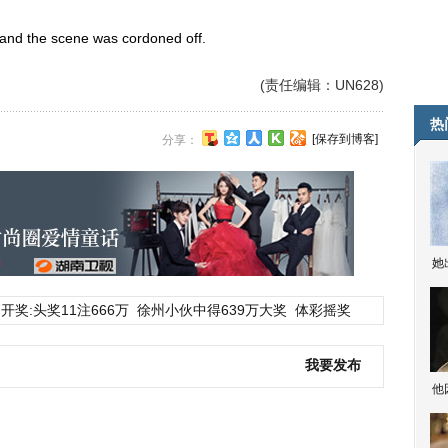
 the scene was cordoned off.
(责任编辑：UN628)
热
[保存到博客]
分享：
她
开奖:头奖11注666万
徐州小伙中得639万大奖
体彩摇奖
我要发布
他