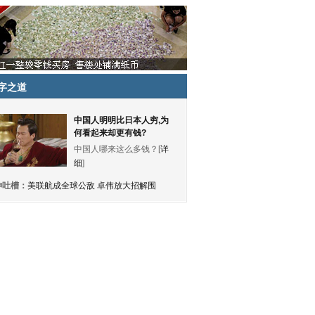
字之道
中国人明明比日本人穷,为
何看起来却更有钱?
中国人哪来这么多钱？[
详
细
]
神吐槽：
美联航成全球公敌 卓伟放大招解围