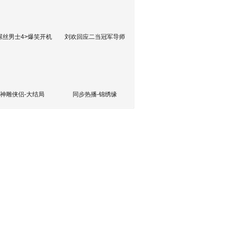
屌丝男士4>爆笑开机
刘欢回应二当冠军导师
神雕侠侣-大结局
同步热播-锦绣缘