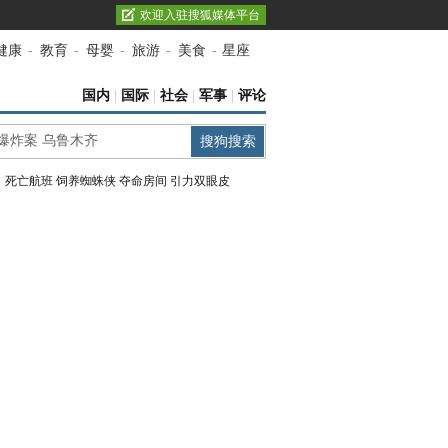
欢迎入驻搜狐媒体平台
健康
-
教育
-
母婴
-
旅游
-
美食
-
星座
国内
|
国际
|
社会
|
军事
|
评论
：
死亡航班
饲养蜘蛛侠
夺命房间
引力双眼皮