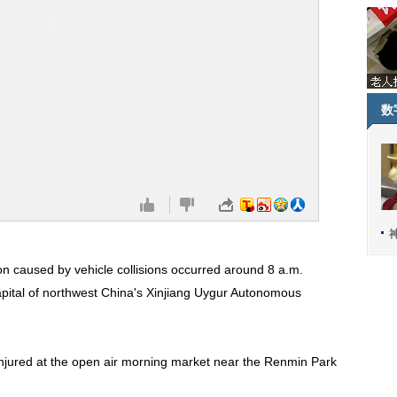
数
aused by vehicle collisions occurred around 8 a.m.
pital of northwest China's Xinjiang Uygur Autonomous
red at the open air morning market near the Renmin Park