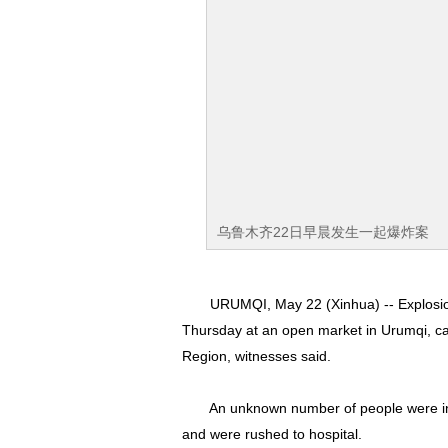
乌鲁木齐22日早晨发生一起爆炸案
URUMQI, May 22 (Xinhua) -- Explosion c
Thursday at an open market in Urumqi, ca
Region, witnesses said.
An unknown number of people were inju
and were rushed to hospital.