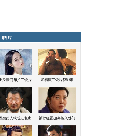
门图片
出身豪门却拍三级片
戏精演三级片获影帝
因嫖娼入狱现在复出
被孙红雷抛弃她入佛门