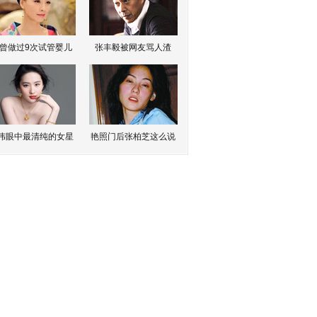
曾做过9次试管婴儿
张丰毅被网友骂人渣
伟眼中最清纯的女星
艳照门后张柏芝这么说