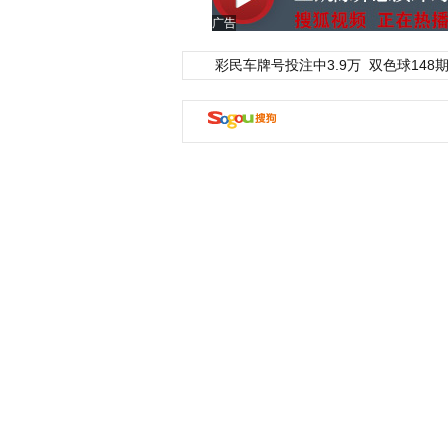
广告
彩民车牌号投注中3.9万
双色球148期