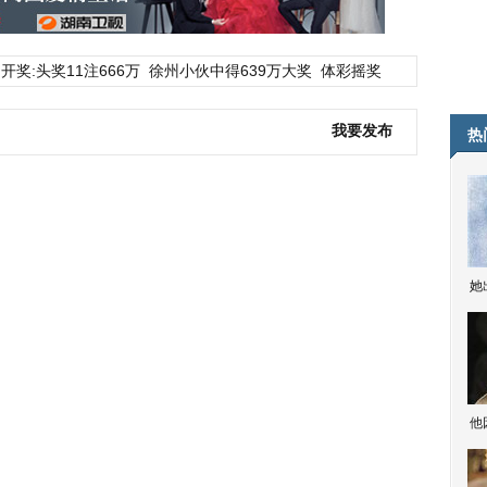
开奖:头奖11注666万
徐州小伙中得639万大奖
体彩摇奖
我要发布
热
她
他