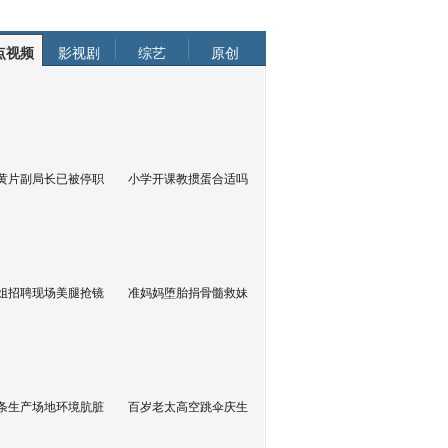
点视频
影视剧
综艺
原创
黄片副局长已被停职
小学开课教掼蛋合适吗
姐招聘现场美腿抢镜
准妈妈堕胎捐骨髓救妹
条生产场地环境肮脏
百岁老太高空跳伞庆生