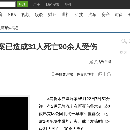
注册
我的搜狐
邮件
育
-
NBA
-
视频
-
娱谈
-
财经
-
世相
-
科技
-
汽车
-
房产
-
时尚
-
连环爆炸消息
已造成31人死亡90余人受伤
热词
扫描到手机
手机客户端
保存到博客
#乌鲁木齐爆炸案#5月22日7时50分
许，有2辆无牌汽车在新疆乌鲁木齐市沙
依巴克区公园北街一早市冲撞群众，此
后2辆车发生爆炸起火。截至发稿时已造
成31人死亡，90余人受伤。