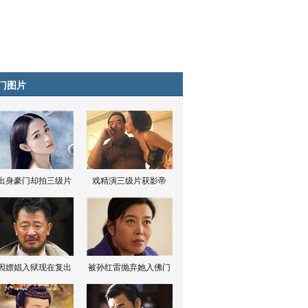
门图片
出身豪门却拍三级片
戏精演三级片获影帝
因嫖娼入狱现在复出
被孙红雷抛弃她入佛门