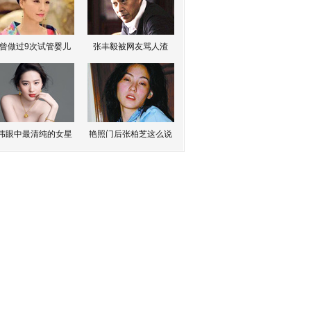
曾做过9次试管婴儿
张丰毅被网友骂人渣
伟眼中最清纯的女星
艳照门后张柏芝这么说