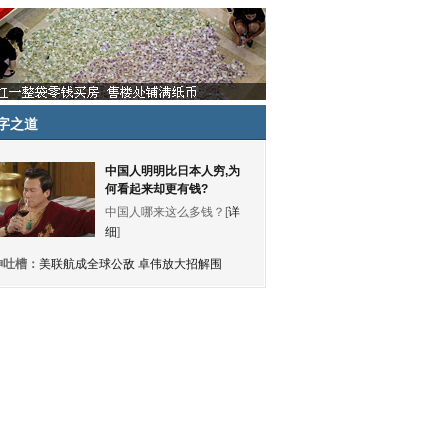
字之道
中国人明明比日本人穷,为
何看起来却更有钱?
中国人哪来这么多钱？[
详
细
]
神吐槽：
美联航成全球公敌 卓伟放大招解围