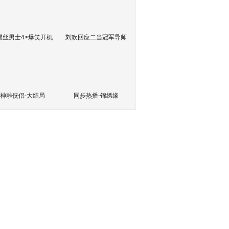
屌丝男士4>爆笑开机
刘欢回应二当冠军导师
神雕侠侣-大结局
同步热播-锦绣缘