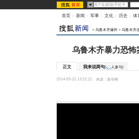
首页
-
新闻
-
军事
-
文化
-
历史
-
体
>
乌鲁木齐爆炸
>
乌鲁木齐
乌鲁木齐暴力恐怖案
正文
我来说两句
(
人参与)
2014-05-22 13:22:21
来源：
新华网