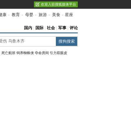
欢迎入驻搜狐媒体平台
健康
-
教育
-
母婴
-
旅游
-
美食
-
星座
国内
|
国际
|
社会
|
军事
|
评论
：
死亡航班
饲养蜘蛛侠
夺命房间
引力双眼皮