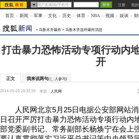
注册
我的
首页
-
新闻
-
军事
-
文化
-
历史
-
体育
-
NBA
-
视频
-
娱谈
-
财
>
乌鲁木齐爆炸
>
乌鲁木齐连环爆炸消息
打击暴力恐怖活动专项行动内
开
正文
我来说两句
(
人参与)
2014-05-25 20:32:58
来源：
人民网
人民网北京5月25日电据公安部网站消息
日召开严厉打击暴力恐怖活动专项行动内
部党委副书记、常务副部长杨焕宁在会上
要认真贯彻落实习近平总书记等中央领导