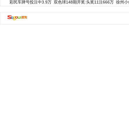
彩民车牌号投注中3.9万
双色球148期开奖:头奖11注666万
徐州小