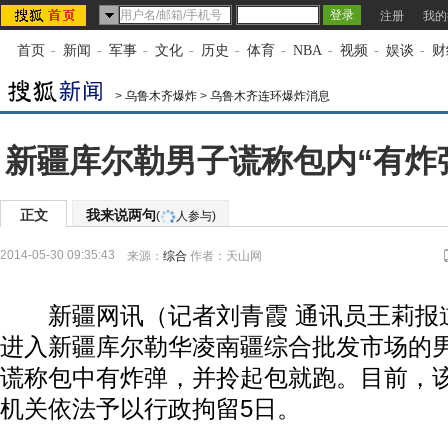
注册
我的
首页
-
新闻
-
军事
-
文化
-
历史
-
体育
-
NBA
-
视频
-
娱谈
-
财
>
乌鲁木齐爆炸
>
乌鲁木齐连环爆炸消息
新疆库尔勒男子谎称包内“有炸
正文
我来说两句
(
人参与)
2014-05-30 09:35:43
来源：
综合
作者：天山网
新疆网讯（记者刘青霞 通讯员王莉报道
进入新疆库尔勒华凌南疆综合批发市场的
谎称包中有炸弹，并拎起包就跑。目前，
机关依法予以行政拘留5日。