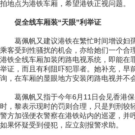
拍地点为港铁车厢，希望港铁正视问题。
促全线车厢装“天眼”利举证
葛佩帆又建议港铁在繁忙时间增设妇孺
乘客受到性骚扰的机会，亦给她们一个合
港铁全线车厢加装闭路电视系统，即能在
举证，而且有利阻吓犯罪者。她补充，早
询，在车厢的显眼地方安装闭路电视并不
葛佩帆又指于今年6月11日会见香港保
时，黎表示现时的罚则合理，只是判刑较
警方加强便衣警察在港铁站内的巡逻，并
如果怀疑受到侵犯，应立刻报警求助。