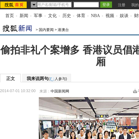
注册
我的
首页
-
新闻
-
军事
-
文化
-
历史
-
体育
-
NBA
-
视频
-
娱谈
-
财
>
国内要闻
>
港澳台
偷拍非礼个案增多 香港议员倡
厢
正文
我来说两句
(
人参与)
2014-07-01 10:32:00
来源：
中国新闻网