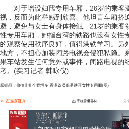
对于增设妇孺专用车厢，26岁的乘客
视，反而为此举感到欣喜。他坦言车厢挤
避，避免与女士有身体接触。21岁的乘客
性专用车厢，她指台湾的铁路也设有女性
的观察使用秩序良好，值得港铁学习。另
地方，不担心加装闭路电视会侵犯私隐。
果车站发生任何意外或事件，闭路电视的
考。(实习记者 韩咏仪)
原标题：偷拍非礼个案增多 香港议员倡港铁开女性专用厢(图)
手机看世界杯
分