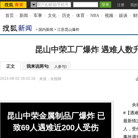
注册
我的
首页
-
新闻
-
军事
-
文化
-
历史
-
体育
-
NBA
-
视频
-
娱谈
-
财
>
国内新闻
>
江苏昆山爆炸
昆山中荣工厂爆炸 遇难人数升
正文
我来说两句
(
人参与)
2014-08-02 16:42:18
来源：
央视网
央视新
#【遇
昆山中荣金属制品厂爆炸 已
最新情
致69人遇难近200人受伤
人，受
事故调