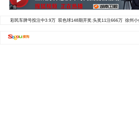
广告
彩民车牌号投注中3.9万
双色球148期开奖:头奖11注666万
徐州小