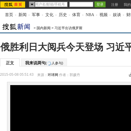
注册
我的
首页
-
新闻
-
军事
-
文化
-
历史
-
体育
-
NBA
-
视频
-
娱谈
-
财
>
国内新闻
>
习近平出访俄罗斯
俄胜利日大阅兵今天登场 习近
正文
我来说两句
(
人参与)
2015-05-08 05:51:43
来源：
环球网
作者：郭媛丹