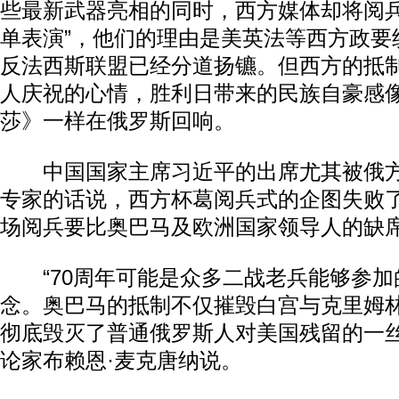
些最新武器亮相的同时，西方媒体却将阅兵
单表演”，他们的理由是美英法等西方政要
反法西斯联盟已经分道扬镳。但西方的抵
人庆祝的心情，胜利日带来的民族自豪感
莎》一样在俄罗斯回响。
中国国家主席习近平的出席尤其被俄方
专家的话说，西方杯葛阅兵式的企图失败了
场阅兵要比奥巴马及欧洲国家领导人的缺席
“70周年可能是众多二战老兵能够参加
念。奥巴马的抵制不仅摧毁白宫与克里姆
彻底毁灭了普通俄罗斯人对美国残留的一丝
论家布赖恩·麦克唐纳说。