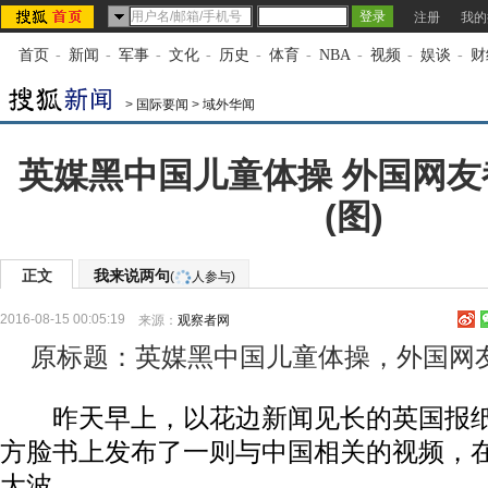
注册
我的
首页
-
新闻
-
军事
-
文化
-
历史
-
体育
-
NBA
-
视频
-
娱谈
-
财
>
国际要闻
>
域外华闻
英媒黑中国儿童体操 外国网
(图)
正文
我来说两句
(
人参与)
2016-08-15 00:05:19
来源：
观察者网
原标题：英媒黑中国儿童体操，外国网
昨天早上，以花边新闻见长的英国报纸
方脸书上发布了一则与中国相关的视频，
大波。