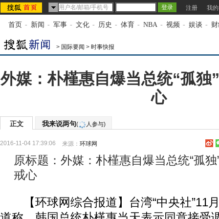
注册
我的
首页
-
新闻
-
军事
-
文化
-
历史
-
体育
-
NBA
-
视频
-
娱谈
-
财
>
国际要闻
>
时事快报
外媒：朴槿惠自爆当总统“孤独”
心
正文
我来说两句
(
人参与)
2016-11-04 17:39:06
来源：
环球网
原标题：外媒：朴槿惠自爆当总统“孤独
戒心
【环球网综合报道】台湾“中央社”11月
道称，韩国总统朴槿惠当天表示同意接受