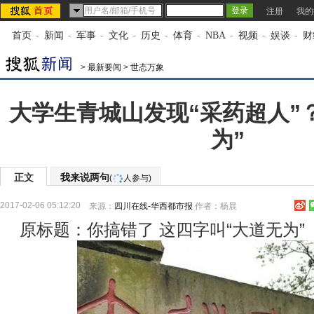
注册
我的
首页
-
新闻
-
军事
-
文化
-
历史
-
体育
-
NBA
-
视频
-
娱谈
-
财
>
最新要闻
>
世态万象
大学生青城山发现“采药超人”
为”
正文
我来说两句
(
人参与)
2017-02-06 05:12:20
来源：
四川在线-华西都市报
作者：杨晨
原标题：你搞错了 这四字叫“大道无为”