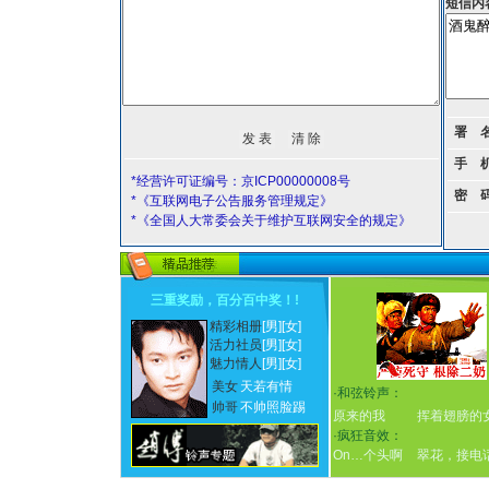
短信内
署 
手 
*经营许可证编号：京ICP00000008号
密 
*《互联网电子公告服务管理规定》
*《全国人大常委会关于维护互联网安全的规定》
三重奖励，百分百中奖！
!
精彩相册
[男]
[女]
活力社员
[男]
[女]
魅力情人
[男]
[女]
美女
天若有情
·
和弦铃声：
帅哥
不帅照脸踢
原来的我
挥着翅膀的
·
疯狂音效：
On…个头啊
翠花，接电