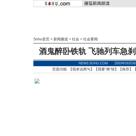
Sohu首页
>
新闻频道
>
社会
>
社会要闻
酒鬼醉卧铁轨 飞驰列车急刹
NEWS.SOHU.COM 2003年09月
页面功能 【
我来说两句
】【
我要“揪”错
】【
推荐
】