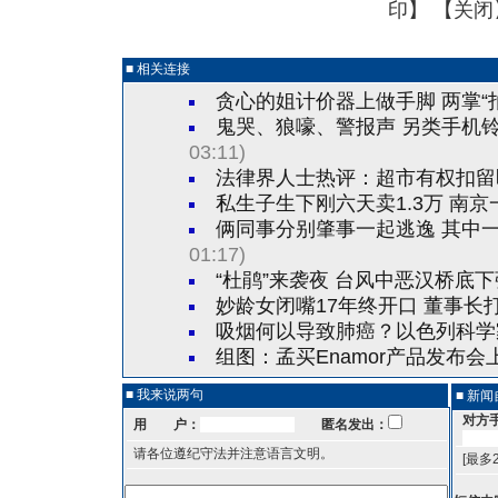
印
】 【
关闭
■ 相关连接
贪心的姐计价器上做手脚 两掌“拍
鬼哭、狼嚎、警报声 另类手机
03:11)
法律界人士热评：超市有权扣留殴
私生子生下刚六天卖1.3万 南
俩同事分别肇事一起逃逸 其中
01:17)
“杜鹃”来袭夜 台风中恶汉桥底
妙龄女闭嘴17年终开口 董事长
吸烟何以导致肺癌？以色列科学
组图：孟买Enamor产品发布
■ 我来说两句
■ 新
对方
用 户：
匿名发出：
请各位遵纪守法并注意语言文明。
[最多