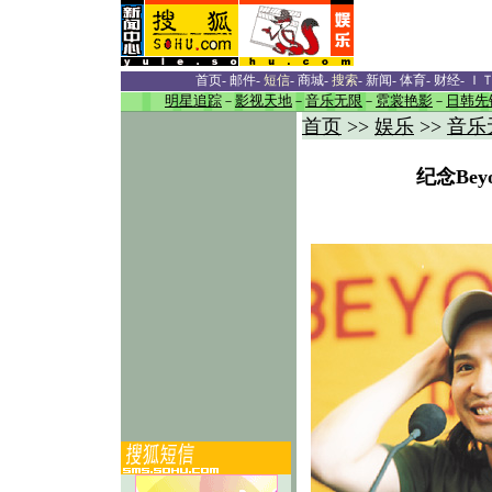
首页
-
邮件
-
短信
-
商城
-
搜索
-
新闻
-
体育
-
财经
-
Ｉ
明星追踪
－
影视天地
－
音乐无限
－
霓裳艳影
－
日韩先
首页
>>
娱乐
>>
音乐
纪念Be