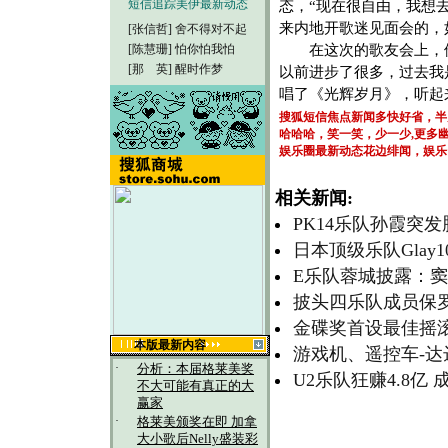
短信追踪美伊最新动态
态，“现在很自由，我想
来内地开歌迷见面会的，
[张信哲]
舍不得对不起
在这次的歌友会上，他
[陈慧珊]
怕你怕我怕
[那 英]
醒时作梦
以前进步了很多，过去我
唱了《光辉岁月》，听起来
搜狐短信焦点新闻多快好省，半
哈哈哈，笑一笑，少一少,更多
娱乐圈最新动态花边绯闻，娱乐
相关新闻:
PK14乐队孙霞突
日本顶级乐队Glay
E乐队蓉城披露：窦
披头四乐队成员保
金碟奖首设最佳摇滚
本版最新内容
游戏机、遥控车-达
·
分析：本届格莱美奖
U2乐队狂赚4.8亿
不大可能有真正的大
赢家
·
格莱美颁奖在即 加拿
大小歌后Nelly盛装彩