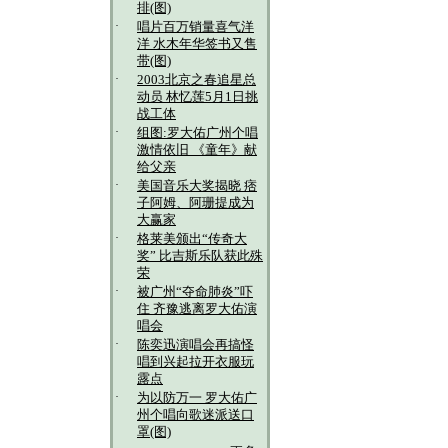
排(图)
·
唱片百万销量喜气洋
洋 水木年华签书又售
带(图)
·
2003北京之春追星总
动员 林忆莲5月1日挑
战工体
·
组图:罗大佑广州个唱
激情依旧 《童年》献
给父亲
·
美国音乐大奖揭晓 痞
子阿姆、阿珊提成为
大赢家
·
格莱美颁出“传奇大
奖” 比吉斯乐队获此殊
荣
·
被广州“夺命肺炎”吓
住 齐豫逃离罗大佑演
唱会
·
陈奕迅演唱会再搞怪
唱到兴起拉开衣服玩
露点
·
为以防万一 罗大佑广
州个唱向歌迷派送口
罩(图)