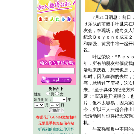
7月21日消息：前日
ｄ乐队的前鼓手叶世荣在
友会，在现场，他向众人
纪念Ｂｅｙｏｎｄ成立２
和家强、黄贯中将一起开
祝。
叶世荣说：“Ｂｅｙｏ
年，所有的朋友都催促我
活动来庆祝，想想也是，
年时，因为家驹的去世，
痛，就错过了庆祝，这次
财神占卜
来。”至于具体的纪念方
性别：
男
女
露：“应该是开演唱会，
出生时间：
年
片，但不太容易，因为家
月
日
令，所以三人一起合作出
念活动同时也将纪念家驹
春暖花开GGMM激情相约
机。”
无限量手机短信储存站
与家强和贯中不同的是
听得到的幽默让你开怀