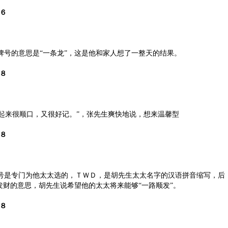
６
的意思是“一条龙”，这是他和家人想了一整天的结果。
８
起来很顺口，又很好记。”，张先生爽快地说，想来温馨型
８
是专门为他太太选的，ＴＷＤ，是胡先生太太名字的汉语拼音缩写，后
发财的意思，胡先生说希望他的太太将来能够“一路顺发”。
８