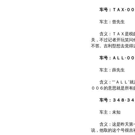
车号：ＴＡＸ·００
车主：曾先生
含义：ＴＡＸ是税的英
关，不过记者开玩笑问
不答。吉利型想去觉得这
车号：ＡＬＬ·００
车主：薛先生
含义：“‘ＡＬＬ’就是
００６的意思就是所有
车号：３４８·３４
车主：未知
含义：这是昨天第一个
说，他取的这个号很吉