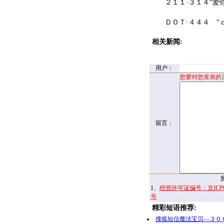
２１１·３１４“爱你
ＤＯＴ·４４４ “ｄｏ
相关新闻:
用户：
您要对您发表的
留言：
1、
经营许可证编号：京ICP00
号
精彩短语推荐:
搜狐短信魔法宝贝—３０