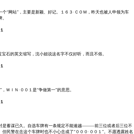
“网站”，主要是新颖、好记。１６３·ＣＯＭ，昨天也被人申领为车
牌。
１
宝石的英文缩写，沈小姐说这名字不仅好听，而且不俗。
１
，ＷＩＮ·００１是“争做第一”的意思。
１
是蓄谋已久。自选车牌有一条规定不能逾越———前三位或者后三位不
。但民警在念这个车牌时也不小心念成了“０００·００１”。不愿透露姓名