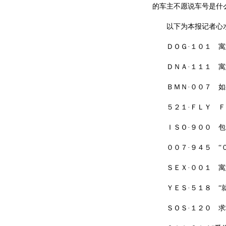
的车主不愿说车号是什
以下为本报记者心
ＤＯＧ·１０１ 寓意
ＤＮＡ·１１１ 寓意
ＢＭＮ·００７ 如
５２１·ＦＬＹ ＦＬ
ＩＳＯ·９００ 包
００７·９４５ “０
ＳＥＸ·００１ 寓意
ＹＥＳ·５１８ “就
ＳＯＳ·１２０ 求救