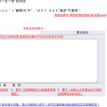
一生一世”的谐音
ｎ＇ｔ”解释为“不”，“ＤＯＴ·４４４”寓意“不要死”。
我来说两句
推荐给我的朋友(短信或Email)
请发表您的看法：
匿名发出
言论之后果负责,故请各位遵纪守法并注意语言文明!
0008
2、
遵守《互联网电子公告服务管理
3、
遵守《全国人大常委会关于维护
规定》
互联网安全的决定》
０条存储大容量，强大功能得心应手！还可以邀请她/他组成情侣宝贝双栖双宿！