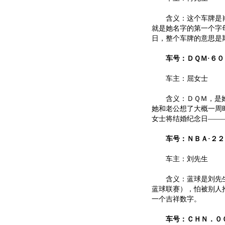
含义：这个车牌是肖
就是她名字的第一个字
日，整个车牌的意思是
车号：ＤＱＭ·６０
车主：屈女士
含义：ＤＱＭ，是她
她和老公想了大概一周
女士将结婚纪念日——
车号：ＮＢＡ·２２
车主：刘先生
含义：蓝球是刘先生的
蓝球联赛），怕被别人
一个吉祥数字。
车号：ＣＨＮ．０