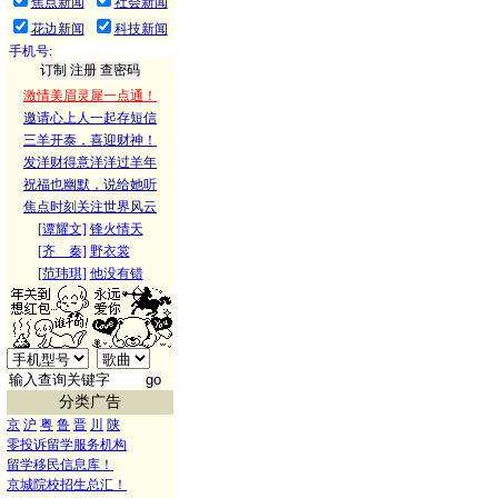
焦点新闻
社会新闻
花边新闻
科技新闻
手机号:
激情美眉灵犀一点通！
邀请心上人一起存短信
三羊开泰，喜迎财神！
发洋财得意洋洋过羊年
祝福也幽默，说给她听
焦点时刻关注世界风云
[谭耀文]
锋火情天
[齐 秦]
野衣裳
[范玮琪]
他没有错
分类广告
京
沪
粤
鲁
晋
川
陕
零投诉留学服务机构
留学移民信息库！
京城院校招生总汇！