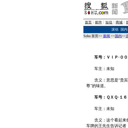
首页
┊
邮件
┊
短信
┊
商城
┊
滚动
|
国内
Sohu 首页>>
新闻
>>
国内
>>
车号：ＶＩＰ·００
车主：未知
含义：意思是“贵宾＋
尊”的味道。
车号：ＱＸＱ·１６
车主：未知
含义：这个看起来像
车牌的王先生告诉记者