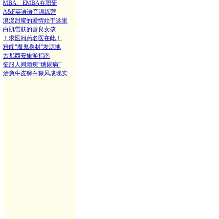
MBA、EMBA在职研
A&F英语语音训练营
浪漫甜蜜的爱情始于这里
白肌雪肤的善良女孩
！求医问药名医在此！
雅闻"魔鬼身材"发源地
古都西安旅游指南
征服人间顽疾“糖尿病”
治愈牛皮癣白癜风成现实