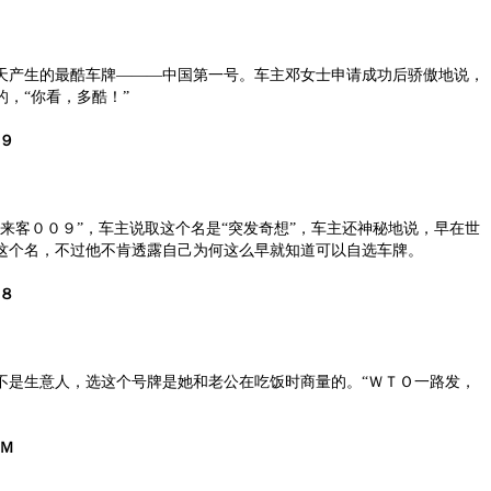
产生的最酷车牌———中国第一号。车主邓女士申请成功后骄傲地说，
，“你看，多酷！”
９
客００９”，车主说取这个名是“突发奇想”，车主还神秘地说，早在世
这个名，不过他不肯透露自己为何这么早就知道可以自选车牌。
８
生意人，选这个号牌是她和老公在吃饭时商量的。“ＷＴＯ一路发，
Ｍ