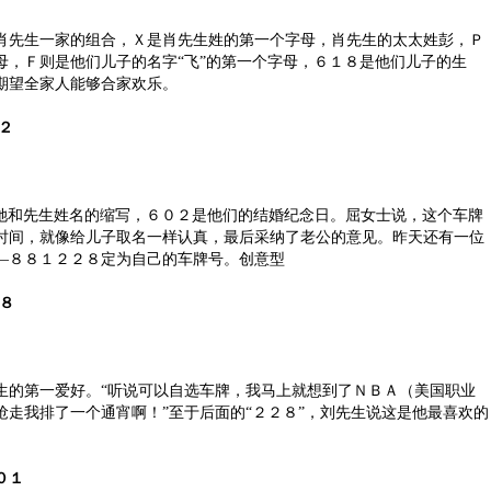
先生一家的组合，Ｘ是肖先生姓的第一个字母，肖先生的太太姓彭，Ｐ
母，Ｆ则是他们儿子的名字“飞”的第一个字母，６１８是他们儿子的生
期望全家人能够合家欢乐。
２
和先生姓名的缩写，６０２是他们的结婚纪念日。屈女士说，这个车牌
时间，就像给儿子取名一样认真，最后采纳了老公的意见。昨天还有一位
—８８１２２８定为自己的车牌号。创意型
８
第一爱好。“听说可以自选车牌，我马上就想到了ＮＢＡ（美国职业
抢走我排了一个通宵啊！”至于后面的“２２８”，刘先生说这是他最喜欢的
０１