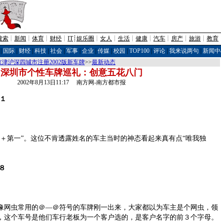
搜索
┊
新闻
┊
体育
┊
财经
┊
IT
┊
娱乐圈
┊
女人
┊
生活
┊
健康
┊
汽车
┊
房产
┊
旅游
┊
教育
|
国际
|
财经
|
科技
|
社会
|
军事
|
企业
|
传媒
|
校园
|
TOP100
|
评论
|
我来说两句
|
新闻中
京津沪深四城市注册2002版新车牌
>>
最新动态
深圳市个性车牌巡礼：创意五花八门
2002年8月13日11:17 南方网-南方都市报
１
第一”。这位不肯透露姓名的车主当时的神态看起来真有点“唯我独
８
网虫常用的＠—＠符号的车牌刚一出来，大家都以为车主是个网虫，领
，这个车号是他们车行老板为一个客户选的，是客户名字的前３个字母。