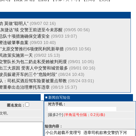
 莫做“聪明人”
(09/07 02:16)
银灰捷达”续 交警王前进至今未苏醒
(09/05 00:56)
总队十项措施确保交通安全
(09/03 19:07)
警连破肇事血案
(09/03 10:40)
制”太原交警推行6项便民利民新举措
(09/03 10:56)
民政策实施第一天
(09/02 15:13)
交警队长为包二奶走私受贿被判死缓
(09/01 10:05)
出三大原因 受害人中交警和城管最多
(09/01 00:16)
驶员躲避开车的三个“危险时段”
(08/24 10:43)
队：司机买酒后驾车险要被重点帮教
(08/24 03:01)
警重拳出击治理摩托车违章
(08/19 15:37)
■ 新闻自写短信
对方手机：
匿名发出：
文明。
[最多2个]
(半角逗号分隔；0.2元/条)
短信内容：