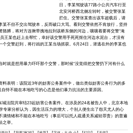
日，李某驾驶该77路小公共汽车行至
北安河桥西北侧左转时，被交警张某
拦住。交警张某查出该车超载后，请
李某不但不交出驾驶本，反而破口大骂。看到交警依然不肯放行，坚持
警胳膊，将对方连揪带拽地拉到该桥东侧的河边，嚷嚷着要将交警“淹
票员王某也赶上去帮忙，幸好该交警用手死死抠住河边水泥台，才没有
一个交警赶到，将行凶的王某当场抓获。6月24日，潜逃在外的李某也
就是想用暴力吓吓那个交警，那时候“没觉得把交警扔下河有什么
料表明：该院近3年的妨害公务案件中，做出类似妨害公务行为的多
高且自恃不能在本地吃亏的心态是他们暴力抗法的主要原因。
东城法院共审结23起妨害公务案件。在涉及的24名被告人中，北京本地
。法学专家分析认为，因生活压力的增大，个别人便生出了怨天尤人的心
不满情绪和不能在本地吃亏（事后可以托人疏通关系减轻罪责）的普遍
法之举。
说两句
】【
我要“揪”错
】【
推荐
】【字体：
大
中
小
】【
打印
】 【
关闭
】