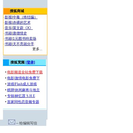
搜狐商城
·
影视
|
中毒（终结骗）
·
影视
|
赤裸的艺术
·
音乐
|
莫文蔚《X》
·
书籍
|
唐僧情史
·
书籍
|
1元图书特卖场
·
书籍
|
天不亮就分手
更多...
-- 给编辑写信