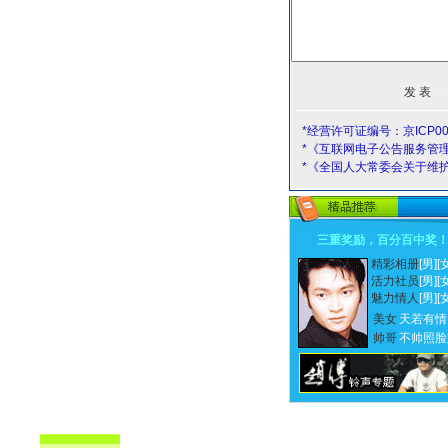
*经营许可证编号：京ICP00
*《互联网电子公告服务管
*《全国人大常委会关于维
三重奖励，百分百中奖
精彩相册
[男]
[
活力社员
[男]
[
魅力情人
[男]
[
美女
天若有情
帅哥
不帅照脸