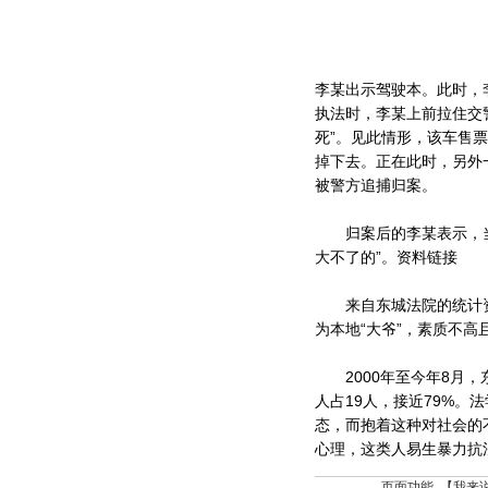
李某出示驾驶本。此时，
执法时，李某上前拉住交
死”。见此情形，该车售
掉下去。正在此时，另外
被警方追捕归案。
归案后的李某表示，当时
大不了的”。资料链接
来自东城法院的统计资
为本地“大爷”，素质不
2000年至今年8月，
人占19人，接近79%
态，而抱着这种对社会的
心理，这类人易生暴力抗
页面功能 【
我来