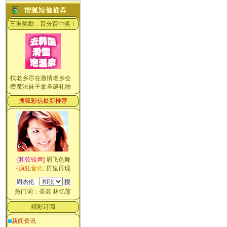
三重奖励，百分百中奖！
·
找老乡尽在激情老乡会
·
攒魔法袜子拿圣诞礼物
搜狐彩信最新推荐
·
[
和
弦
铃
声
]
眉飞色舞
·
[
疯
狂
音
效
]
厉鬼再现
热门词：
圣诞
林忆莲
精彩订阅
新闻资讯