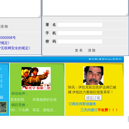
署 名
手 机
000008号
密 码
理规定》
护互联网安全的规定》
！
!
女]
女]
女]
快讯：伊拉克前总统萨达姆已被
捕 伊抵抗力量疯狂报复美军！
·
和弦铃声：
踢
原来的我
挥着翅膀的女孩
订阅任何
彩信服务
·
疯狂音效：
On…个头啊
翠花，接电话…
三天内退订
不收费！！！