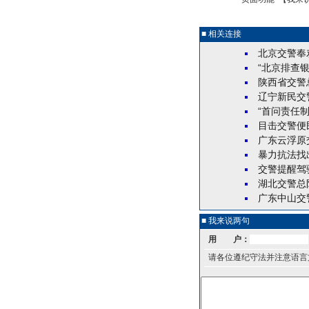
■ 相关连接
北京交警奉劝
“北京排查
陕西省交警
辽宁新民交
“首问责任
目击交警便
广东云浮原
暴力抗法找
交警提醒驾
湖北交警总
广东中山交
■ 我来说两句
用 户：
请各位遵纪守法并注意语言