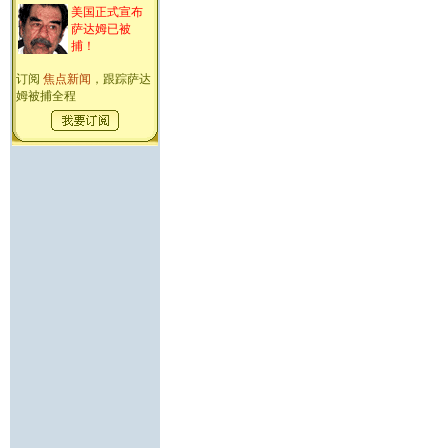
美国正式宣布
萨达姆已被
捕！
订阅
焦点新闻
，跟踪萨达
姆被捕全程