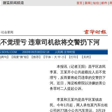
首页
|
新闻
|
短信
|
邮件
|
>
社会要闻
不觉理亏 违章司机欲将交警扔下河
S.SOHU.COM 2003年09月08日02:18 人民网-京华时报
说两句
】【
我要“揪”错
】【
推荐
】【字体：
大
中
小
】【
打印
】 【
关闭
】
本报讯（记者王阳）昌平区农民
李某、王某开小公共超载拉人后不觉
理亏，反而要将处罚违章的交警扔下
河。近日，海淀检察院以涉嫌妨害公
务罪对二人提起公诉。
李某和王某均是昌平区某镇农
民。今年1月起，两人承包某汽车出租
公司的77路小公共汽车营运。3月19