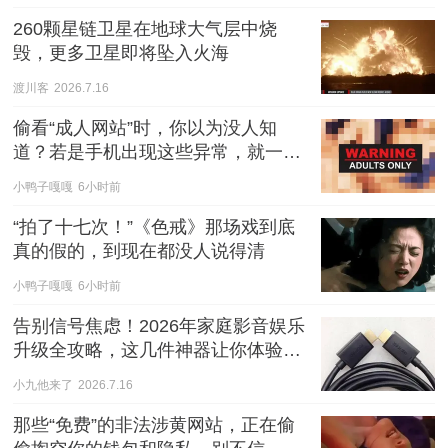
260颗星链卫星在地球大气层中烧
毁，更多卫星即将坠入火海
渡川客
2026.7.16
偷看“成人网站”时，你以为没人知
道？若是手机出现这些异常，就一定
要注意了，可能已“中招”
小鸭子嘎嘎
6小时前
“拍了十七次！”《色戒》那场戏到底
真的假的，到现在都没人说得清
小鸭子嘎嘎
6小时前
告别信号焦虑！2026年家庭影音娱乐
升级全攻略，这几件神器让你体验飞
跃
小九他来了
2026.7.16
那些“免费”的非法涉黄网站，正在偷