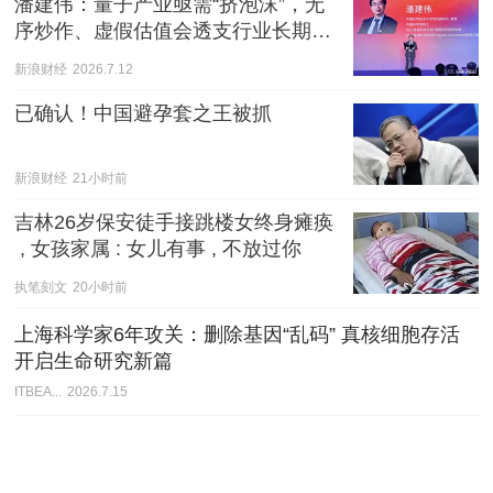
潘建伟：量子产业亟需“挤泡沫”，无
序炒作、虚假估值会透支行业长期发
展空间
新浪财经
2026.7.12
已确认！中国避孕套之王被抓
新浪财经
21小时前
吉林26岁保安徒手接跳楼女终身瘫痪
 , 女孩家属 : 女儿有事 , 不放过你
执笔刻文
20小时前
上海科学家6年攻关：删除基因“乱码” 真核细胞存活
开启生命研究新篇
ITBEA...
2026.7.15