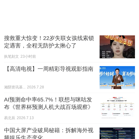
搜救重大惊变！22岁失联女孩线索锁
定遇害，全程无防护太揪心了
执笔刻文
23小时前
【高清电视】一周精彩导视观影指南
湘阴资讯基...
2026.7.28
AI预测命中率65.7%！联想与咪咕发
布《世界杯预测人机大战百场观察》
易北辰
2026.7.13
中国大屏产业破局秘籍：拆解海外视
频娱乐生态变化