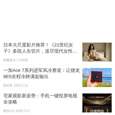
日本大尺度影片推荐！《21世纪女
子》多段人生切片，道尽现代女性的
爱与慌
西鑫娱乐
1小时前
一加Ace 7系列进军风冷赛道：让骁龙
8E5全程冷静满血输出
快科技
2026.7.15
宅家观影新姿势：手机一键投屏电视
全攻略
教育小e
2026.7.17