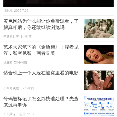
挑吃兔
2026.7.16
黄色网站为什么能让你免费观看，了
解真相后，你还敢继续浏览吗
梦新看世界
3小时前
艺术大家笔下的《金瓶梅》：淫者见
淫，智者见智，画者见美
她在看
23小时前
适合晚上一个人躲在被窝里看的电影
小马哈说娱...
2小时前
号码被标记了怎么办找谁处理？先查
来源再申诉
AI工具深...
前天09:13