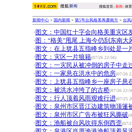
搜狐首页
-
新闻
-
体育
新闻中心
>
国内新闻
>
第5号台风格美再袭南方
>
台风
·
图文：中国红十字会向格美重灾区
·
图：“格美”甩尾 上海今仍刮东南大
·
图文：在上犹县五指峰乡到处是一
·
图文：灾区一片狼籍
(07/26 22:56)
·
图文：一灾民从被冲倒的房子中走
·
图文：一家悬在洪水中的危房
(07/26 2
·
图文：上犹县五指峰乡一座房子悬
·
图文：被洪水冲垮了的古桥
(07/26 22:5
·
图文：行人顶着风雨艰难行进
(07/25 2
·
图文：泉州市区晋江边建筑物顶篷
·
图文：泉州市区广告布被狂风撕破
(
·
图文：渔船被台风吹得东倒西歪
(07/2
·
图文：泉港区肖厝渔港渔船顶着风