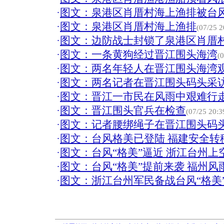
·
图文：泉港区肖厝村海上渔排被台
·
图文：泉港区肖厝村海上渔排
(07/25 2
·
图文：边防战士封锁了泉港区肖厝
·
图文：一条黄狗经过晋江围头海湾
(
·
图文：两名年轻人在晋江围头海湾
·
图文：两名记者在晋江围头码头采
·
图文：晋江一市民在风雨中艰难行
·
图文：晋江围头官兵在检查
(07/25 20:3
·
图文：记者腰绑绳子在晋江围头码
·
图文：台风格美已登陆 福建安全转
·
图文：台风“格美”逼近 浙江台州上
·
图文：台风“格美”提前来袭 福州风
·
图文：浙江台州军民备战台风“格美