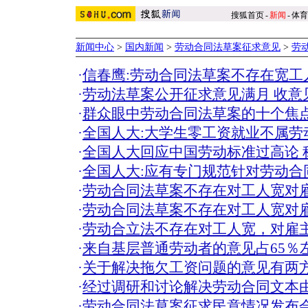
搜狐首页
-
新闻
-
体育
新闻中心
>
国内新闻
>
劳动合同法草案征求意见
>
劳
·
信春鹰:劳动合同法草案不存在宽工
·
劳动法草案公开征求意见满月 收意
·
群众眼中劳动合同法草案的十个焦
·
全国人大:大学生零工资就业不属劳
·
全国人大回应中国劳动标准过高论 
·
全国人大:应有专门规范针对劳动合
·
劳动合同法草案不存在对工人宽对
·
劳动合同法草案不存在对工人宽对
·
劳动合立法不存在对工人宽，对雇
·
来自基层普通劳动者的意见占65％
·
关于解决拖欠工资问题的意见有两
·
经过调研和讨论解决劳动合同文本
·
劳动合同法草案征求民意情况发布会