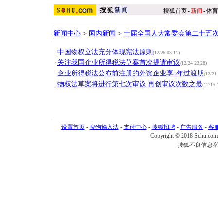
搜狐首页
-
新闻
-
体育
新闻中心
>
国内新闻
>
十届全国人大常委会第二十五
·
中国物权立法充分体现宪法原则
(12/26 03:11)
·
关注我国企业所得税法草案首次提请审议
(12/24 23:28)
·
企业所得税法公布前注册的外资企业享5年过渡期
(12/21
·
物权法草案将进行第七次审议 再创审议次数之最
(12/15 
设置首页
-
搜狗输入法
-
支付中心
-
搜狐招聘
-
广告服务
-
客
Copyright © 2018 Sohu.com I
搜狐不良信息