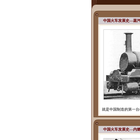
中国火车发展史---蒸
就是中国制造的第一台机车
中国火车发展史---内