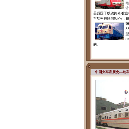
电
许
是我国干线铁路牵引旅
车功率持续4800kW，最
韶
S
型
8
的。
中国火车发展史---动