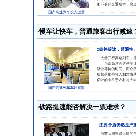
加不菲的交通成本，绕道
国产高速列车投入运营
·慢车让快车，普通旅客出行减速
□铁路提速，普遍性
大量开行高速列车，往
——为给高速直达列车
避让等待的时间。而众
般都是那些收入相对微
亿计的来往于农村与大城
国产高速列车车厢宽敞
·铁路提速能否解决一票难求？
□主要矛盾仍然是严
当前我国铁路运输的主