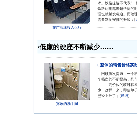
求。铁路提速不代表“一
铁路运输越来越快捷的时
理也就越发急迫。而治
需要制度安排的升级；[
在广深线投入运行
·低廉的硬座不断减少……
□整体的销售价格实
回顾历次提速，一个容
车档次的不断提高，列
———高价位的软卧软
少，这样一来，即使单
已经上升了；[
详细
]
宽敞的洗手间