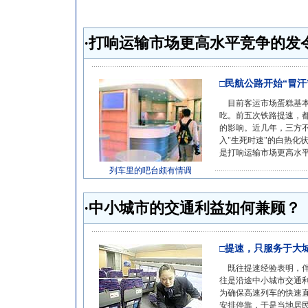
·打响运输市场更高水平竞争的发
□民航公路开始“冒汗
目前客运市场蛋糕基本
吃。前五次铁路提速，
的影响。近几年，三方
入"生死时速"的白热化
是打响运输市场更高水平
列车里的吧台颇有情调
·中小城市的交通利益如何兼顾？
□提速，只服务于大
既往提速经验表明，伴
往是沿途中小城市交通
为确保高速列车的快速
安排停靠，于是当地居