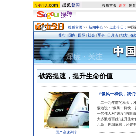
搜狐首页
-
新闻
-
体育
搜狐首页
>>
新闻中心
>>
点击今日：
中国
排行
|
国内
|
国际
|
社会
|
军事
|
日月谈
|
地方
|
在
·铁路提速，提升生命价值
□“像风一样快，我们
二十九年前的秋天，邓
慨地说：“像风一样快，
一代伟人对“速度”的期
大多数老百姓“提升生命
儿高，但细琢磨，还确有
国产高速列车