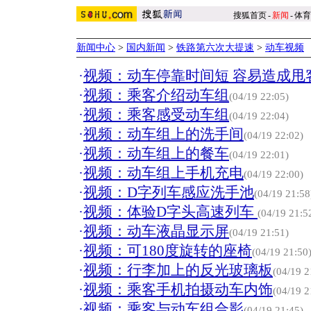
搜狐首页
-
新闻
-
体育
新闻中心
>
国内新闻
>
铁路第六次大提速
>
动车视频
·
视频：动车停靠时间短 容易造成甩
·
视频：乘客介绍动车组
(04/19 22:05)
·
视频：乘客感受动车组
(04/19 22:04)
·
视频：动车组上的洗手间
(04/19 22:02)
·
视频：动车组上的餐车
(04/19 22:01)
·
视频：动车组上手机充电
(04/19 22:00)
·
视频：D字列车感应洗手池
(04/19 21:58
·
视频：体验D字头高速列车
(04/19 21:5
·
视频：动车液晶显示屏
(04/19 21:51)
·
视频：可180度旋转的座椅
(04/19 21:50
·
视频：行李加上的反光玻璃板
(04/19 2
·
视频：乘客手机拍摄动车内饰
(04/19 2
·
视频：乘客与动车组合影
(04/19 21:45)