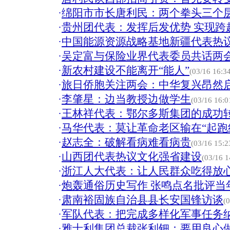
·
绵阳市市长唐利民：两个拳头三个
·
贵州团代表：发挥后发优势 实现跨
·
中国能源资源战略基地新疆代表热
·
吴定富与保险业界代表委员共话两
·
新农村建设不能离开“能人”
(03/16 16:3
·
旅日侨胞关注两会：中华复兴昂然
·
李肇星：边当教授边做学生
(03/16 16:0
·
王林祥代表：鄂尔多斯集团的成功
·
马华代表：莫让革命老区输在“起跑
·
赵志全：破解看病难看病贵
(03/16 15:2
·
山西团代表热议文化强省建设
(03/16 1
·
浙江人大代表：让人民群众吃得放
·
炮轰通俗历史写作 张鸣点名批评当
·
肃南裕固族自治县县长安国锋访谈
(
·
军队代表：把完成多样化军事任务
·
雅士利集团总裁张利钿：要用良心做