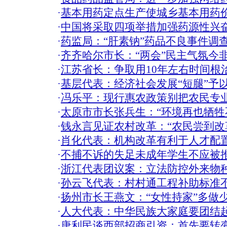
·
基本用药定点生产使城乡基本用药
·
中国将采取四项举措加强药源性兴奋
·
药监局：“肝素钠”药品不良事件调
·
齐齐哈尔市长：“两会”民主气氛今非
·
江苏省长：争取用10年左右时间根
·
基层代表：经济社会发展“短腿”予
·
冯乐平：现行惠农政策别把农民专
·
太原市市长张兵生：“环境再也牺牲
·
钱永言见证农村改革：“农民尝到改
·
肖化代表：机构改革有利于人才配置
·
不捕不诉的失足未成年学生不应被
·
浙江代表团议案：立法防控外来物
·
孙云飞代表：村村通工程补助标准
·
扬州市长王燕文：“女性持家”多做
·
人大代表：中华民族大家庭要团结
·
唐利民谈西部招商引资：首先要转