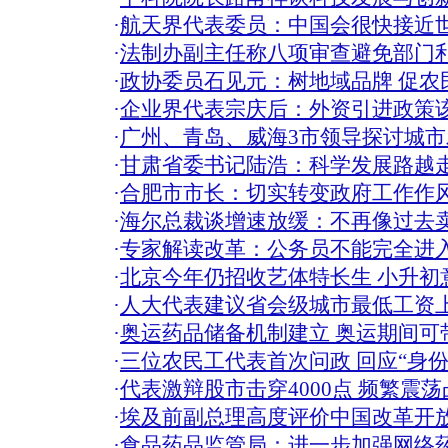
·
航天界代表委员：中国会很快接近
·
法制办副主任称八项审查避免部门
·
政协委员石见元：树地域品牌 促农民
·
企业界代表宗庆后：外资引进政策该
·
广州、青岛、威海3市领导探讨城市
·
甘肃省委书记陆浩：科学发展路越走
·
合肥市市长：切实转变政府工作作风
·
海尔总裁谈增速放缓：不再像过去卖
·
专家解读改革：公务员不能完全进
·
北京今年仍招收艺体特长生 小升初
·
人大代表建议省会级城市最低工资上调
·
奥运药品储备机制建立 奥运期间可
·
三位农民工代表首次问政 回应“身份”
·
代表激辩股市击穿4000点 频繁震
·
埃及前副总理高度评价中国改革开
·
食品药品监管局：进一步加强网络