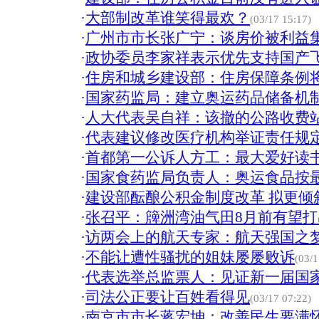
·
大部制改革谁笑得最欢？
(03/17 15:17)
·
广州市市长张广宁：谈房价被利益集
·
政协委员李家祥表示优先支持国产
·
住房和城乡建设部：住房保障条例将
·
国家药监局：建立奥运药品储备机
·
人大代表吴自祥：该撤的公路收费
·
代表建议修改医疗机构举证责任规
·
首都第一公诉人方工：最大爱好读书
·
国家食药监局负责人：奥运食品按
·
建设部酝酿公积金制度改革 拟更倾
·
张召平：簰洲湾油气田8月前有望打
·
访两会上的航天专家：航天强国之
·
不能让遭性骚扰的姐妹屡屡败诉
(03/1
·
代表选举总监票人：见证新一届国
·
司法公正要让百姓看得见
(03/17 07:22)
·
南京市市长蒋宏坤：改善民生要满