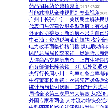
·
药品招标药价越招越高
(03/17 07:22)
·
节能减排从全球视野到专业视角
(03/1
·
广州市长张广宁：关切民生解决民忧
·
代表们热议建设服务型政府：有很
·
外企政协委员：新阶层不只为自己
·
中石油：资源税与油价挂钩 税率合
·
电力改革面临价格门槛 煤电联动年
·
民航总局局长李家祥：燃油附加费
·
大连商品交易所老总：上市生猪期
·
商务部部长陈德铭：3月后外贸逐步
·
央行行长周小川：利率准备金率都
·
中行董事长肖钢：次贷资产拨备后
·
统计局局长谢伏瞻：CPI统计方式
·
周瑞金谈第三次思想大解放 从经济
·
外国专家看两会 人才流动增快交通考
·
中科院院长路甬祥谈科技发展与创新