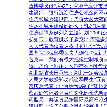
·
政协委员谈“房奴”：房地产应让市
·
建设部：银行沉淀住房公积金尚不
·
住房和城乡建设部：房价大起大落问
·
住房和城乡建设部部长：“我们尽量
·
住房保障条例列入立法计划 2000
·
郝如玉：教育供求矛盾突出 应建多
·
人大代表热议表达权 不能只让信访部
·
国务院16位部委负责人连任 7位新
·
包克辛：我们有很大把握控制粮价
(
·
我国房价上涨压力长期存在 “拐点”
·
湖北副省长田承忠：湖北一定会发
·
人民大学教授郑功成诠释民生“五有
·
宗庆后代表：让百姓“钱袋子”鼓起
·
蔡武妙答记者坦言任文化部长先听
·
药监局：奥运食品按国际最高标准生
·
建设部：住房公积金目前没有进入