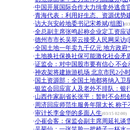
·
中国开展国际合作大力缉拿外逃贪
·
青海代表：利用好生态、资源优势
·
访大兴安岭地委书记宋希斌(组图)
(03
·
全总副主席张鸣起称企业定工资应
·
德州市市长吴翠云接受人民网采访(
·
全国土地一年卖九千亿元 地方政府“
·
土地换社保换社保可能激化社会矛
·
证监会：对中国股市要有信心 不会
·
神农架将建旅游机场 北京市民2小
·
国土资源部：全国土地都将纳入卫
·
银监会回应富人及老外不排队：银
·
山西作家副省长张平：暂时不会想
·
周济回应师范生服务年限太长 称干
·
审计长李金华的多面人生
(03/15 02:00)
·
小崔会客：保监会副主席周延礼谈
·
吴菊仙：一张笑脸一把椅子一杯水