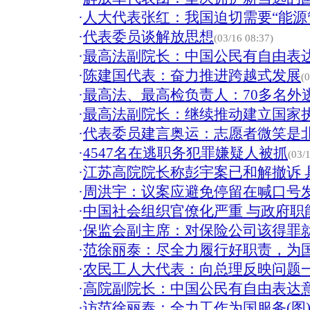
·
人大代表张红：我国迫切需要“能源
·
代表委员谈解放思想
(03/16 08:37)
·
最高法副院长：中国公民有自由表
·
陈建国代表：奋力推进跨越式发展
(
·
最高法、最高检负责人：70多名外
·
最高法副院长：继续推动建立国家
·
代表委员建言奥运：志愿者微笑是
·
4547名在逃职务犯罪嫌疑人被抓
(03/
·
江苏高院院长称彭宇案已和解撤诉 
·
周洪宇：议案应避免停留在喊口号
·
中国社会组织官僚化严重 与政府职
·
保监会副主席：对保险公司该得罪
·
范徐丽泰：尽全力履行好职责，为
·
农民工人大代表：向总理反映问题
·
高院副院长：中国公民有自由表达
·
访范徐丽泰：全力工作为国服务(图