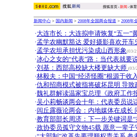
搜狐首页
-
新闻
-
体育
新闻中心
>
国内新闻
>
2008年全国两会报道
>
2008
·
大连市长：大连拟申请恢复“五一”
·
孟学农幽默豁达 爱好摄影喜欢开车
·
孟学农坦承担忧污染成山西形象
(03/2
·
冰心之女的“代表”路：当代表就要说
·
刘基：西部高校缺大楼更缺大师
(03/
·
林毅夫：中国“经济怪圈”根源于收
·
仇和招商模式被指将破坏昆明 导致
·
魏礼群解读温家宝总理《政府工作
·
吴小莉畅谈两会十年：代表委员说话
·
闾丘露薇论两会：内地媒体在成长 问
·
教育部部长周济：下一步关键词是“
·
政协委员孤守文物45载 愿意一辈子
·
“大部制”改革先要理顺权责关系 参