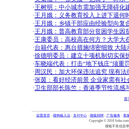
·
王树明：中小城市需加强无障碍化
·
王月娥：义务教育投入上进下退何时
·
王月娥：乡镇干部应由经验型向复合
·
王月娥：普高教育部分贫困学生因
·
王康委员：高校高在何方？大学大
·
台籍代表：惠台措施绵密细致 大陆
·
徐德明委员：建立十项机制切实保
·
车晓端代表：打击“地下钱庄”须重
·
周汉民：加大环保违法追究 现有法
·
张茵：看好经济前景 企业家需有社会
·
卫生部部长陈竺：香港季节性流感与
首
设置首页
-
搜狗输入法
-
支付中心
-
搜狐招聘
-
广告服务
-
客
Copyright © 2018 Sohu.com I
搜狐不良信息