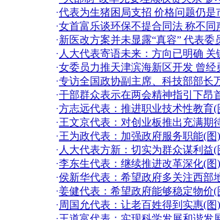
·
代表为生猪困局支招 价格问题仍是市
·
女首富乐谈环保不提合同法 称不同
·
新医改方案并未显露“真容” 代表委
·
人大代表寄语未来：方向已明确 关键
·
女委员力推天津滨海新区开发 曾经
·
专访全国政协副主席、科技部部长万
·
干部群众表示在两会精神指引下昂
·
方志远代表：推进职业技术性教育(
·
王文京代表：对创业板推出充满期待
·
王为政代表：加强政府服务职能(图
·
人大代表方新：切实为群众谋利益(
·
李东生代表：继续推进改革深化(图
·
侯新华代表：希望政府多关注西部地
·
姜健代表：希望政府能够稳定物价(
·
周国允代表：让老百姓得到实惠(图
·
王道富代表：实现科学发展和谐发展