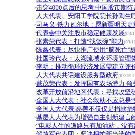
·
击穿4000点后的思考 中国股市期
·
人大代表、安阳工学院院长孙陶生
·
司马义-铁力瓦尔地：愿新疆明天更
·
代表会中关注股市稳定健康发展
(03/1
·
张素荣代表：打造“找饭碗”能力
(03/1
·
陈鑫代表：尽快推广使用“脑死亡”
·
杜国玲代表：太湖流域水环境管理
·
李明：推动循环经济发展需建立评
·
人大代表共话建设服务型政府
(03/16 1
·
戴茂荣代表：发挥国有农场潜力 领
·
改革开放前沿地区代表：寻找攻坚
·
全国人大代表：社会救助不应总是“
·
全国人大代表:慈善不仅仅是捐款捐
·
基层人大代表为增强自主创新建言
·
“电影人生的道路只有加油站，没有
·
解放军代表团：坚决拥护新当选的