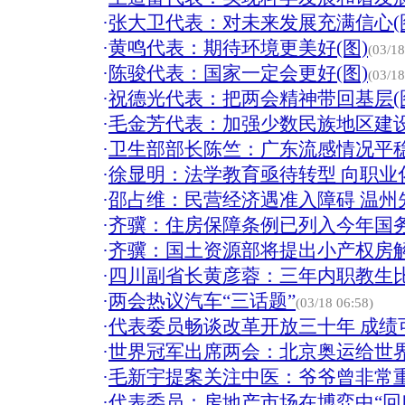
·
张大卫代表：对未来发展充满信心(
·
黄鸣代表：期待环境更美好(图)
(03/18
·
陈骏代表：国家一定会更好(图)
(03/18
·
祝德光代表：把两会精神带回基层(
·
毛金芳代表：加强少数民族地区建设
·
卫生部部长陈竺：广东流感情况平稳
·
徐显明：法学教育亟待转型 向职业
·
邵占维：民营经济遇准入障碍 温州先
·
齐骥：住房保障条例已列入今年国
·
齐骥：国土资源部将提出小产权房解
·
四川副省长黄彦蓉：三年内职教生
·
两会热议汽车“三话题”
(03/18 06:58)
·
代表委员畅谈改革开放三十年 成绩可
·
世界冠军出席两会：北京奥运给世界
·
毛新宇提案关注中医：爷爷曾非常
·
代表委员：房地产市场在博弈中“回