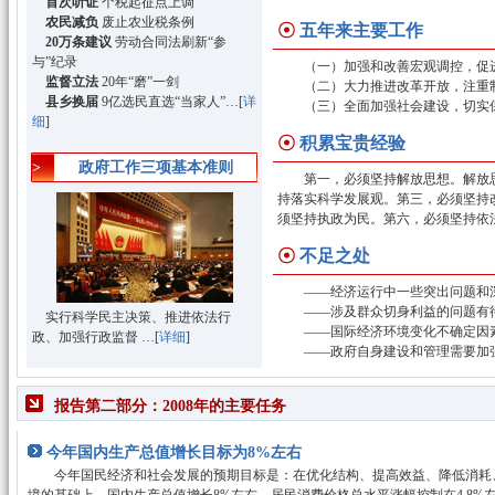
首次听证
个税起征点上调
农民减负
废止农业税条例
☉
五年来主要工作
20万条建议
劳动合同法刷新“参
与”纪录
（一）加强和改善宏观调控，促进
监督立法
20年“磨”一剑
（二）大力推进改革开放，注重制
县乡换届
9亿选民直选“当家人”…[
详
（三）全面加强社会建设，切实保
细
]
☉
积累宝贵经验
>
政府工作三项基本准则
第一，必须坚持解放思想。解放思
持落实科学发展观。第三，必须坚持
须坚持执政为民。第六，必须坚持依
☉
不足之处
——经济运行中一些突出问题和深
——涉及群众切身利益的问题有
实行科学民主决策、推进依法行
——国际经济环境变化不确定因素
政、加强行政监督 …[
详细
]
——政府自身建设和管理需要加强
报告第二部分：2008年的主要任务
今年国内生产总值增长目标为8%左右
今年国民经济和社会发展的预期目标是：在优化结构、提高效益、降低消耗