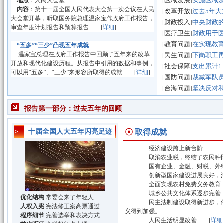
地点
：人民大会堂
·[区域发展]
实施区域
内容
：第十一届全国人民代表大会第一次会议在人民
·[改革开放]
过去5年大
大会堂开幕，听取国务院总理温家宝作政府工作报告，
·[财政投入]
中央财政的
审查年度计划报告和预算报告……[
详细
]
·[医疗卫生]
财政用于医
·[教育问题]
在实现教
“五多”“三少”凸现五年成就
温家宝总理在政府工作报告中回顾了五年来的改革
·[民生问题]
下岗职工
开放和现代化建设历程。从报告中引用的数据和事例，
·[社会保障]
支出累计1
可以用“五多”、“三少”来形容所取得的成就……[
详细
]
·[国防问题]
裁减军队员
·[台海问题]
坚决反对和
报告第一部分：过去五年的回顾
>
十届全国人大五年闪亮足迹
☉
取得成就
——经济建设跨上新台阶
——取消农业税，终结了农民种
——国有企业、金融、财税、外经
——创新型国家建设进展良好，涌
——全面实现农村免费义务教育，
——城乡公共文化体系逐步完善
优化结构
常委会来了年轻人
——民主法制建设取得新进步，依
人权入宪
宪法修正案高票通过
义得到加强。
程序细节
完善选举和表决方式
——人民生活明显改善……[
详细