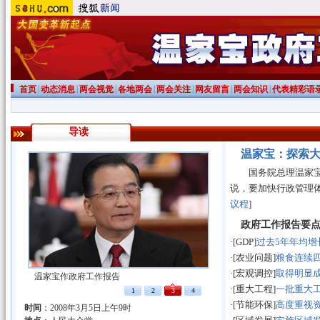
|
|
|
|
|
|
|
首页
动态消息
两会视觉
各地两会
两会关注
网友留言
两会知识
代表精彩语
导读
温家宝：探索大
国务院总理温家宝在
说，要加快行政管理
议程
]
政府工作报告要
·[GDP]
过去5年年均增长
·[农业问题]
粮食连续
·[宏观调控]
取得明显成
温家宝作政府工作报告
·[重大工程]
一批重大
1
2
3
4
·[节能环保]
高度重视
时间
：2008年3月5日上午9时