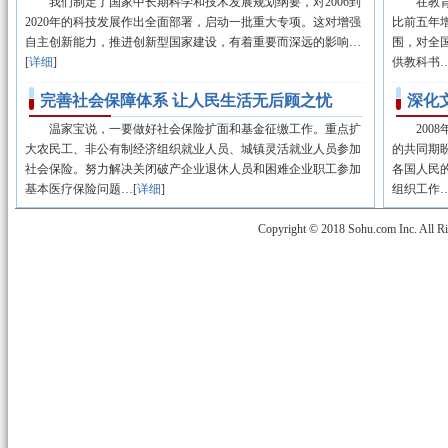
我们制定了国家中长期科学和技术发展规划纲要，对2006到
在教育方
2020年的科技发展作出全面部署，启动一批重大专项。这对增强
比前五年增
自主创新能力，推进创新型国家建设，有着重要而深远的影响…
围，对全
[
详细
]
供教科书…
完善社会保障体系 让人民生活无后顾之忧
深化
温家宝说，一要做好社会保险扩面和基金征缴工作。重点扩
2008
大农民工、非公有制经济组织就业人员、城镇灵活就业人员参加
的共同期
社会保险。努力解决关闭破产企业退休人员和困难企业职工参加
各国人民
基本医疗保险问题…[
详细
]
组织工作…
Copyright © 2018 Sohu.com Inc. Al