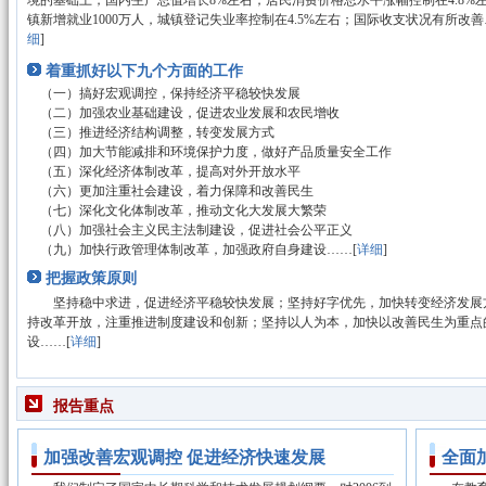
境的基础上，国内生产总值增长8%左右，居民消费价格总水平涨幅控制在4.8%
镇新增就业1000万人，城镇登记失业率控制在4.5%左右；国际收支状况有所改善
细
]
着重抓好以下九个方面的工作
（一）搞好宏观调控，保持经济平稳较快发展
（二）加强农业基础建设，促进农业发展和农民增收
（三）推进经济结构调整，转变发展方式
（四）加大节能减排和环境保护力度，做好产品质量安全工作
（五）深化经济体制改革，提高对外开放水平
（六）更加注重社会建设，着力保障和改善民生
（七）深化文化体制改革，推动文化大发展大繁荣
（八）加强社会主义民主法制建设，促进社会公平正义
（九）加快行政管理体制改革，加强政府自身建设……[
详细
]
把握政策原则
坚持稳中求进，促进经济平稳较快发展；坚持好字优先，加快转变经济发展
持改革开放，注重推进制度建设和创新；坚持以人为本，加快以改善民生为重点
设……[
详细
]
报告重点
加强改善宏观调控 促进经济快速发展
全面