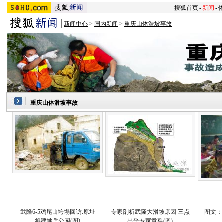
搜狐首页
-
新闻
-
新闻中心
>
国内新闻
>
重庆山体滑坡事故
重庆山体滑坡事故
武隆6-5鸡尾山垮塌回访:原址
专家剖析武隆大滑坡原因 三点
图文：
将建地质公园(图)
出乎专家意料(图)