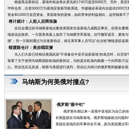
根据美吉新协议，基地年租金将从原先的1740万提至6000万。另外，美还将
坪和仓库，出资3000万为基地安装新导航系统。华盛顿还承诺向吉提供2000万
资金和1000万反恐资金。美国老有的是钱，由此带来的利益相比，这些钱算不了
将计就计：人前人后两张脸
·
吉议会通过的马纳斯基地法案使美国丧失该基地几成既定事实，但美在遭俄
地游说吉政府。一方面美表面上放弃了马纳斯空军基地，信守撤军诺言，避免与
撞”；另一方面则通过与吉签新协议，保证美军事人员可以“合法地”继续进驻该基
暗渡陈仓计：美吉唱双簧
·
当人们大多已经相信美国此前“不准备在中亚开设新基地”的表态时，白宫却“
签署了关于使用马纳斯国际机场的新协议，为的是在机场内新建一个向阿富汗运
心。而吉也乐见其成，暗暗与美国进行谈判，而自以为得计的俄罗斯则被蒙在鼓
马纳斯为何美俄对撞点?
俄罗斯“眼中钉”
·
俄罗斯长期以来一直视中亚地区为自己的传
长期盘踞在马纳斯基地。俄罗斯地缘政治问题科
美国在该地区的军事存在不满，因为美国通过军