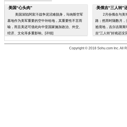
美国“心头肉”
美俄吉“三人转”
·
·
美国深陷阿富汗战争泥沼难脱身，马纳斯空军
2月份俄在与美博
基地作为美军重要的空中补给地，其重要性不言而
路；然而时隔数月，
喻，而且美还可借此向中亚国家施加政治、外交、
尬境地，吉尔吉斯斯
经济、文化等多重影响。[
详细
]
吉“三人转”好戏还没完
Copyright © 2018 Sohu.com Inc. Al