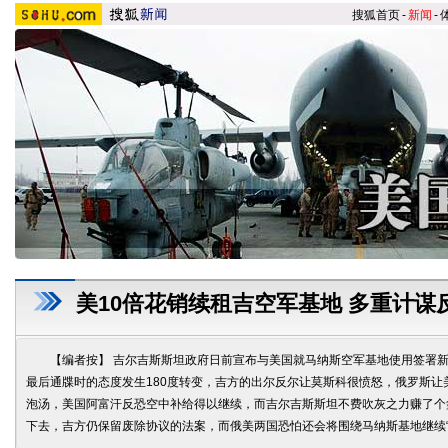
搜狐首页
-
新闻
-
美10倍花销续租吉空军基地 多重计谋
【编者按】 吉尔吉斯斯坦政府日前宣布与美国就马纳斯空军基地使用签署新
最后通牒时的态度发生180度转变，吉方的出尔反尔让莫斯科很愤怒，俄罗斯让
泡汤，美国阿富汗反恐空中补给得以继续，而吉尔吉斯斯坦不费吹灰之力赚了个
下去，吉方仍保留废除协议的法案，而俄美两国恐怕还会将围绕马纳斯基地继续“