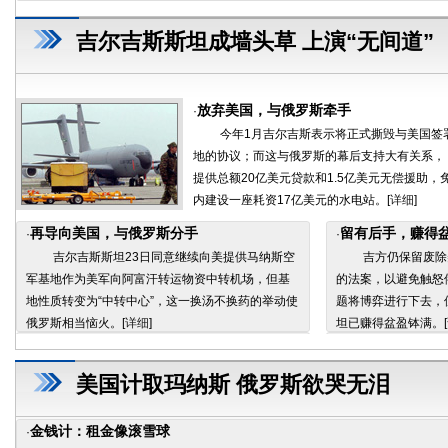
吉尔吉斯斯坦成墙头草 上演“无间道”
放弃美国，与俄罗斯牵手
·
今年1月吉尔吉斯表示将正式撕毁与美国签署
地的协议；而这与俄罗斯的幕后支持大有关系，
提供总额20亿美元贷款和1.5亿美元无偿援助，
内建设一座耗资17亿美元的水电站。[
详细
]
再导向美国，与俄罗斯分手
留有后手，赚得
·
·
吉尔吉斯斯坦23日同意继续向美提供马纳斯空
吉方仍保留废除美
军基地作为美军向阿富汗转运物资中转机场，但基
的法案，以避免触怒
地性质转变为“中转中心”，这一换汤不换药的举动使
题将博弈进行下去，
俄罗斯相当恼火。[
详细
]
坦已赚得盆盈钵满。[
美国计取玛纳斯 俄罗斯欲哭无泪
金钱计：租金像滚雪球
·