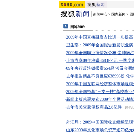
新闻中心
>
国内新闻
>
回
回眸2009
·
2009年中国直接融资占比进一步提高
·
卫生部：2009年全国报告新发职业病1
·
2009年全国职业病情况公布 尘肺病
·
上市券商09年净赚368.8亿元 一季
·
09年央行反洗钱报案654起 涉及金额约
·
去年报告药品不良反应638996份 化
·
2009年中国互联网经济整体市场规模达
·
2009年全国招募“三支一扶”高校毕业生
·
新闻出版总署发布2009年全民活动
·
去年海关查获侵权商品2.8亿件
(04/20
·
外汇局：2009中国国际收支继续呈现
·
山东2009年文化市场总资产逾70亿元