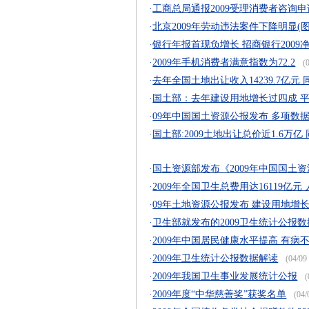
·
工商总局通报2009受理消费者咨询
·
北京2009年劳动违法案件下降明显(图
·
银行年报首现负增长 招商银行2009净利
·
2009年手机消费者满意指数为72.2
(0
·
去年全国土地出让收入14239.7亿元 同
·
国土部：去年建设用地增长过四成 
·
09年中国国土资源公报发布 多项数
·
国土部:2009土地出让总价近1.6万亿
·
国土资源部发布《2009年中国国土
·
2009年全国卫生总费用达16119亿元 
·
09年土地资源公报发布 建设用地增长4
·
卫生部就发布的2009卫生统计公报
·
2009年中国居民健康水平提高 有病
·
2009年卫生统计公报数据解读
(04/09 
·
2009年我国卫生事业发展统计公报
(
·
2009年度“中华慈善奖”获奖名单
(04/