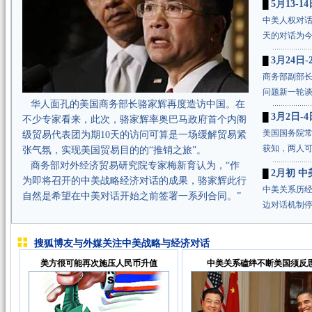
5月13-
█
中美人权对话
天的对话为
3月24
█
商务部副部长
问题新一轮谈
华人面孔的美国商务部长骆家辉再度造访中国。在
3月2日
█
不少专家看来，此次，骆家辉率奥巴马政府首个内阁
美国国务院
级贸易代表团为期10天的访问可算是一场缓解贸易紧
获知，两人可
张气氛，实现美国贸易目的的“推销之旅”。
商务部对外经济贸易研究院专家梅新育认为，“作
2月初 
█
为即将召开的中美战略经济对话的成果，骆家辉此行
中美关系历
自然是希望在中美对话开始之前签署一系列合同。”
边对话机制停
搜狐博友与外媒关注中美战略与经济对话
美方很可能再次施压人民币升值
中美关系磕绊不断美国须反