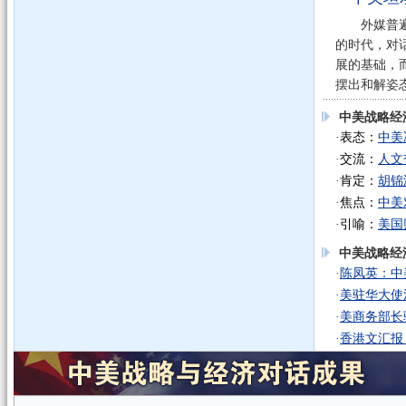
外媒普遍认
的时代，对
展的基础，
摆出和解姿态
中美战略经
·
表态：
中美
·
交流：
人文
·
肯定：
胡锦
·
焦点：
中美
·
引喻：
美国
中美战略经
·
陈凤英：中
·
美驻华大使
·
美商务部长
·
香港文汇报