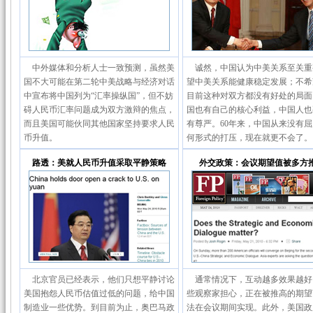
中外媒体和分析人士一致预测，虽然美
诚然，中国认为中美关系至关重
国不大可能在第二轮中美战略与经济对话
望中美关系能健康稳定发展；不希
中宣布将中国列为“汇率操纵国”，但不妨
目前这种对双方都没有好处的局面
碍人民币汇率问题成为双方激辩的焦点，
国也有自己的核心利益，中国人也
而且美国可能伙同其他国家坚持要求人民
有尊严。60年来，中国从来没有
币升值。
何形式的打压，现在就更不会了。
路透：美就人民币升值采取平静策略
外交政策：会议期望值被多方
北京官员已经表示，他们只想平静讨论
通常情况下，互动越多效果越好
美国抱怨人民币估值过低的问题，给中国
些观察家担心，正在被推高的期望
制造业一些优势。到目前为止，奥巴马政
法在会议期间实现。此外，美国政