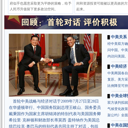
府似乎也愿意采取更为平静的策略，给予
间和资源投资可能被以更高效的方
人民币升值留下更多政治空间。
起来。
中美关系
█
经中美双方确
问中国。中美
内访问美国。
中美经济
█
中美两国各自
复苏。美方采
比例降至可持
中美全球
█
首轮中美战略与经济对话于2009年7月27日至28日
双方谈判拟就
在华盛顿举行。中国国务院副总理王岐山、国务委员
气候变化政策
戴秉国作为国家主席胡锦涛的特别代表与美国国务卿
架公约》全面
希拉里·克林顿和财政部长蒂莫西·盖特纳作为美国总
中美在国
█
统巴拉克·奥巴马的特别代表共同主持了对话，包括