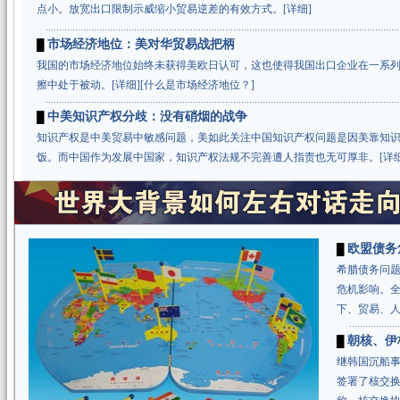
点小。放宽出口限制示威缩小贸易逆差的有效方式。
[
详细
]
市场经济地位：美对华贸易战把柄
█
我国的市场经济地位始终未获得美欧日认可，这也使得我国出口企业在一系
擦中处于被动。[
详细
][
什么是市场经济地位？
]
中美知识产权分歧：没有硝烟的战争
█
知识产权是中美贸易中敏感问题，美如此关注中国知识产权问题是因美靠知
饭。而中国作为发展中国家，知识产权法规不完善遭人指责也无可厚非。[
详
欧盟债务
█
希腊债务问
危机影响。
下、贸易、人
朝核、伊
█
继韩国沉船
签署了核交