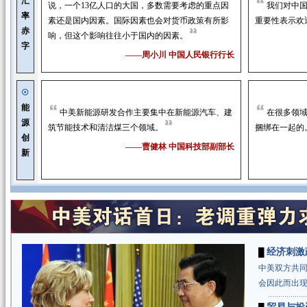
汇
说，一个13亿人口的大国，多数需要考虑的重点因
我们对中
率
素还是国内因素。国际因素也会对货币政策有所影
重要性表示欢
赤
响，但这个影响往往小于国内的因素。
字
——
周小川
中国人民银行行长
☉
能
中美新能源研发合作主要集中在新能源汽车、建
在很多领
源
筑节能技术和清洁煤三个领域。
捆绑在一起的
创
——
曹健林
中国科技部副部长
新
经济刺激
█
中美双方共
会因此而出