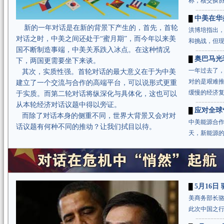
称，核交换协
中美在华
█
新的一年对话是在新的背景下产生的，首先，首轮
洪博培指出，
对话之时，中美之间还处于“蜜月期”，而今年以来美
和挑战，但现
国不断制造事端，中美关系跌入冰点。在这种情况
奥巴马光
█
下，两国更需要坐下来谈。
一年过去了
其次，实质性强。首轮对话的最大意义在于为中美
对的是艰难
建立了一个交流与合作的高端平台，可以说形式更重
缓慢的经济复
于实质。而第二轮对话将纵深化与具体化，这也可以
从本轮经济对话议题中得以旁证。
应对全球
█
而除了对话本身的侧重不同，世界大背景又会对对
中美能源合
话议题有何种不同的推动？让我们拭目以待。
天，新能源的
5月16
█
美商务部长
此次中国之行