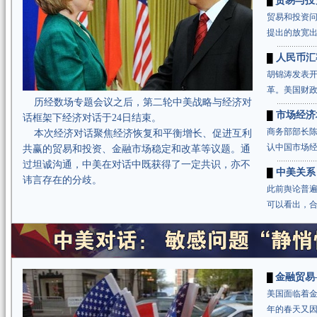
贸易与投
█
贸易和投资
提出的放宽
人民币汇
█
胡锦涛发表
革。美国财
历经数场专题会议之后，第二轮中美战略与经济对
市场经济
█
话框架下经济对话于24日结束。
商务部部长
本次经济对话聚焦经济恢复和平衡增长、促进互利
认中国市场
共赢的贸易和投资、金融市场稳定和改革等议题。通
过坦诚沟通，中美在对话中既获得了一定共识，亦不
中美关系
█
讳言存在的分歧。
此前舆论普遍
可以看出，
金融贸易
█
美国面临着金
年的春天又