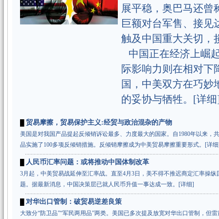
展平稳，奥巴马还曾
巨额对台军售、接见
触及中国重大关切，
中国正在经济上崛起
际影响力则在相对下
国，中美双方在巧妙
的妥协与牺牲。[
详细
贸易摩擦，贸易保护主义:经贸与政治混杂的产物
█
美国是对我国产品提起反倾销诉讼最多、力度最大的国家。自1980年以来，
品实施了100多项反倾销措施。反倾销摩擦成为中美贸易摩擦重要形式。[
详细
人民币汇率问题：或将推动中国体制改革
█
3月起，中美贸易战延伸至汇率战。直至4月3日，美不得不推迟商定汇率操纵
题。据最新消息，中国决策层已就人民币升值一事达成一致。
[
详细
]
对华出口管制：破贸易逆差良策
█
大致分“防卫品”“军民两用品”两类。美国已多次提及放宽对华出口管制，但雷