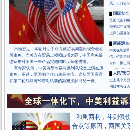
展、出口管
国际安全
█
美国试图利
强美军在海
上风仍需要
新能源合
█
不难想见，本轮对话中双方就贸易问题出现分歧在
中美在能源
所难免。当美方在贸易上频频出招之际，中国商务部
信，特别是
也宣布对美国一些产品实施临时反倾销措施。
合作，推进
有专家认为，中美贸易制裁与反制裁轮番上演在所
人民币汇
█
难免。不过，两国的合作仍然是主流。这从两国高官
过去几个月
在第二轮战略与经济对话前的频繁接触可见一斑。
国目前敦促
和则两利，斗则俱伤
合点等原因，两国关