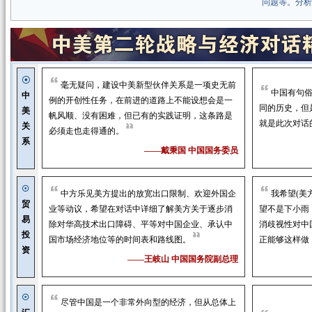
问题等。分析
☉
毫无疑问，建设中美新型伙伴关系是一项史无前
中国有句俗
中
例的开创性任务，在前进的道路上不能设想会是一
同的历史，但
美
帆风顺、没有困难，但已有的实践证明，这条路是
就是此次对话
关
必须走也走得通的。
系
——
戴秉国
中国国务委员
☉
中方乐见美方提出的放宽出口限制、欢迎外国企
我希望(美
贸
业等动议，希望在对话中详细了解美方关于逐步消
望不是下小雨
易
除对华高技术出口障碍、平等对中国企业、承认中
消歧视性对中
投
国市场经济地位等的时间表和路线图。
正能够这样做
资
——
王岐山
中国国务院副总理
☉
尽管中国是一个非常外向型的经济，但从总体上