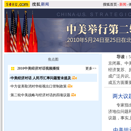
搜狐首页
-
新闻
-
导读：
焦点图
京闭幕。中
2010中美经济对话视频播报
更多>>
经济复苏、
成广泛共识
·中美经济对话 人民币汇率问题暂未提及
成五方面重
·中方促美取消对华歧视出口管制政策
·第二轮中美战略与经济对话的四项议题
两大议
专家指出，
济地位问题
议题，事实
中美坦