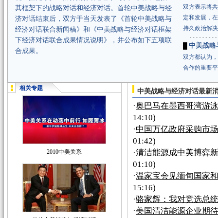
双方表示将共
其框架下的战略对话和经济对话。首轮中美战略与经
定和发展，在
济对话结束后，双方于当天发表了《首轮中美战略与
持久政治解决
经济对话联合新闻稿》和《中美战略与经济对话框架
下经济对话联合成果情况说明》，并公布如下五项联
中美战略
█
合成果。
双方都认为，
合作的重要平
相关专题
中美战略与经济对话最新
·
奥巴马在墨西哥湾游泳 
14:10)
·
中国万亿政府采购市
01:42)
·
清洁能源成中美博弈新
2010中美关系
01:10)
·
温家宝会见缅甸国家
15:16)
·
骆家辉：我对竞选总
·
美国清洁能源企业期