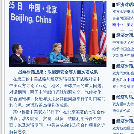
经济对话
█
双方承诺继
转变两国经济
断行业。美方
经济对话
█
中方表达了
给予中国企业
方对依法在华
经济对话
█
战略对话成果：
取能源安全等方面26项成果
双方同意加
在第二轮中美战略与经济对话框架下战略对话中，
将允许在
中国
中美双方讨论了双边、地区、全球层面的重大问题。
资于美金融业
对话期间，两国主管部门还就能源安全、气候变化、
经济对话
█
联合国维和、反恐与执法及其他问题举行了对口磋商
双方重申支持
和会见。对话取得26项具体成果。
确保多伦多、
其中包括中美双方25日下午在北京签署的七项合作
协议，涉及能源、贸易、融资、核能利用等多个方
经济对话
█
面，以及对话期间，中美达成的传染病合作项目的谅
双方鼓励通
解备忘录。