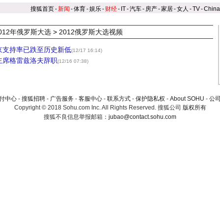
搜狐首页
-
新闻
-
体育
-
娱乐
-
财经
-
IT
-
汽车
-
房产
-
家居
-
女人
-
TV
-
Chin
012年俄罗斯大选
>
2012俄罗斯大选视频
京支持率已跌至历史新低
(12/17 16:14)
主席格雷兹洛夫辞职
(12/16 07:38)
付中心
-
搜狐招聘
-
广告服务
-
客服中心
-
联系方式
-
保护隐私权
-
About SOHU
-
公
Copyright © 2018 Sohu.com Inc. All Rights Reserved.
搜狐公司
版权所有
搜狐不良信息举报邮箱：
jubao@contact.sohu.com