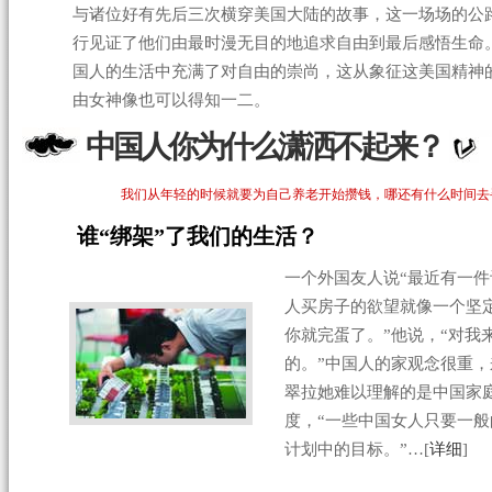
与诸位好有先后三次横穿美国大陆的故事，这一场场的公
行见证了他们由最时漫无目的地追求自由到最后感悟生命
国人的生活中充满了对自由的崇尚，这从象征这美国精神
由女神像也可以得知一二。
中国人你为什么潇洒不起来？
我们从年轻的时候就要为自己养老开始攒钱，哪还有什么时间去
谁“绑架”了我们的生活？
一个外国友人说“最近有一
人买房子的欲望就像一个坚
你就完蛋了。”他说，“对我
的。”中国人的家观念很重，
翠拉她难以理解的是中国家
度，“一些中国女人只要一
计划中的目标。”…[
详细
]