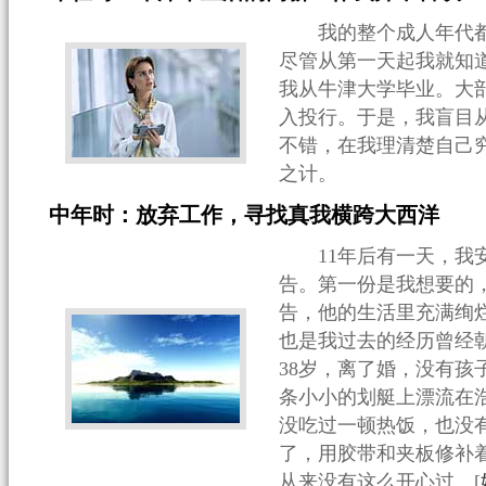
我的整个成人年代都
尽管从第一天起我就知道
我从牛津大学毕业。大
入投行。于是，我盲目
不错，在我理清楚自己
之计。
中年时：放弃工作，寻找真我横跨大西洋
11年后有一天，我安
告。第一份是我想要的
告，他的生活里充满绚
也是我过去的经历曾经朝
38岁，离了婚，没有孩
条小小的划艇上漂流在
没吃过一顿热饭，也没
了，用胶带和夹板修补
从来没有这么开心过…[