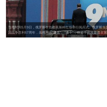
当地时间5月9日，俄罗斯在首都莫斯科红场举行阅兵式。俄罗斯当
国战争胜利67周年，虽然并非“逢五”、“逢十”，但鉴于此次是普