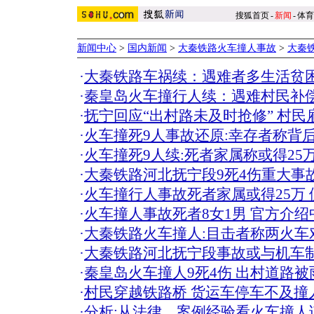
搜狐首页
-
新闻
-
体育
新闻中心
>
国内新闻
>
大秦铁路火车撞人事故
>
大秦
·
大秦铁路车祸续：遇难者多生活贫
·
秦皇岛火车撞行人续：遇难村民补偿
·
抚宁回应“出村路未及时抢修” 村民
·
火车撞死9人事故还原:幸存者称背后
·
火车撞死9人续:死者家属称或得25万
·
大秦铁路河北抚宁段9死4伤重大事
·
火车撞行人事故死者家属或得25万
·
火车撞人事故死者8女1男 官方介
·
大秦铁路火车撞人:目击者称两火车
·
大秦铁路河北抚宁段事故或与机车
·
秦皇岛火车撞人9死4伤 出村道路
·
村民穿越铁路桥 货运车停车不及撞人
·
分析:从法律、案例经验看火车撞人