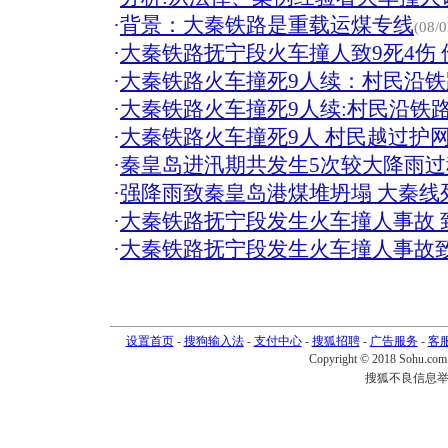
·
背景：大秦铁路是重载运煤专线
(08/0
·
大秦铁路抚宁段火车撞人致9死4伤
·
大秦铁路火车撞死9人续：村民沿
·
大秦铁路火车撞死9人续:村民沿铁
·
大秦铁路火车撞死9人 村民越过护
·
秦皇岛进汛期共发生5次较大降雨过
·
强降雨致秦皇岛港煤堆坍塌 大秦线
·
大秦铁路抚宁段发生火车撞人事故 致
·
大秦铁路抚宁段发生火车撞人事故致
设置首页
-
搜狗输入法
-
支付中心
-
搜狐招聘
-
广告服务
-
客
Copyright © 2018 Sohu.com I
搜狐不良信息