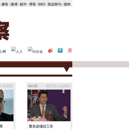
-
播客
-
微博
-
邮件
-
博客
-
BBS
-
我说两句
-
搜狗
大选观察
Vol.05
俄罗斯大选观察
导
普京必须过三关