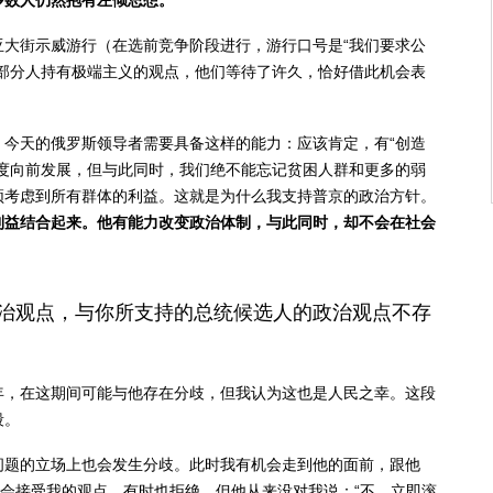
多数人仍然抱有左倾思想。
亚大街示威游行（在选前竞争阶段进行，游行口号是“我们要求公
一部分人持有极端主义的观点，他们等待了许久，恰好借此机会表
。今天的俄罗斯领导者需要具备这样的能力：应该肯定，有“创造
制度向前发展，但与此同时，我们绝不能忘记贫困人群和更多的弱
须考虑到所有群体的利益。这就是为什么我支持普京的政治方针。
利益结合起来。他有能力改变政治体制，与此同时，却不会在社会
治观点，与你所支持的总统候选人的政治观点不存
年，在这期间可能与他存在分歧，但我认为这也是人民之幸。这段
段。
问题的立场上也会发生分歧。此时我有机会走到他的面前，跟他
京会接受我的观点，有时也拒绝。但他从来没对我说：“不，立即滚