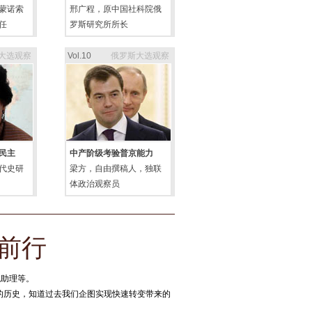
蒙诺索
邢广程，原中国社科院俄
任
罗斯研究所所长
大选观察
Vol.10
俄罗斯大选观察
民主
中产阶级考验普京能力
代史研
梁方，自由撰稿人，独联
体政治观察员
前行
统助理等。
的历史，知道过去我们企图实现快速转变带来的