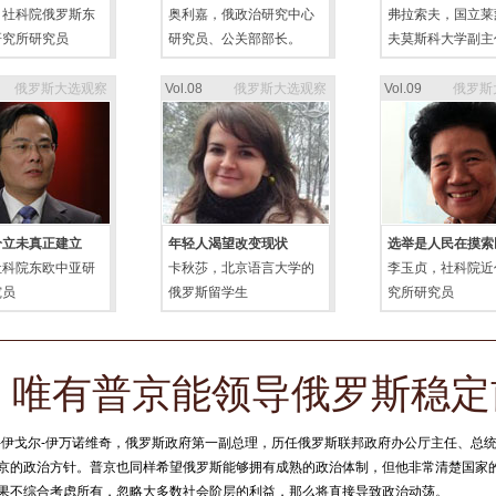
，社科院俄罗斯东
奥利嘉，俄政治研究中心
弗拉索夫，国立莱
研究所研究员
研究员、公关部部长。
夫莫斯科大学副主
俄罗斯大选观察
Vol.08
俄罗斯大选观察
Vol.09
俄罗斯
分立未真正建立
年轻人渴望改变现状
选举是人民在摸索
社科院东欧中亚研
卡秋莎，北京语言大学的
李玉贞，社科院近
究员
俄罗斯留学生
究所研究员
：唯有普京能领导俄罗斯稳定
-伊戈尔-伊万诺维奇，俄罗斯政府第一副总理，历任俄罗斯联邦政府办公厅主任、总
京的政治方针。普京也同样希望俄罗斯能够拥有成熟的政治体制，但他非常清楚国家
果不综合考虑所有，忽略大多数社会阶层的利益，那么将直接导致政治动荡。