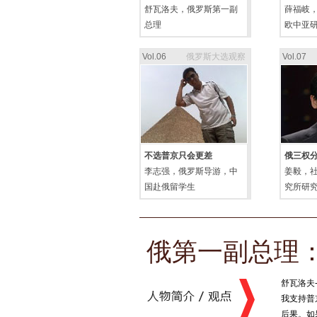
舒瓦洛夫，俄罗斯第一副
薛福岐
总理
欧中亚
Vol.06
俄罗斯大选观察
Vol.07
不选普京只会更差
俄三权
李志强，俄罗斯导游，中
姜毅，
国赴俄留学生
究所研
俄第一副总理
舒瓦洛夫
我支持普
后果。如