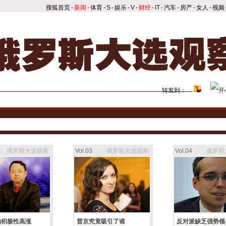
搜狐首页
-
新闻
-
体育
-
S
-
娱乐
-
V
-
财经
-
IT
-
汽车
-
房产
-
女人
-
视频
转发到：
俄罗斯大选观察
Vol.03
俄罗斯大选观察
Vol.04
俄罗斯
治积极性高涨
普京究竟吸引了谁
反对派缺乏强势领